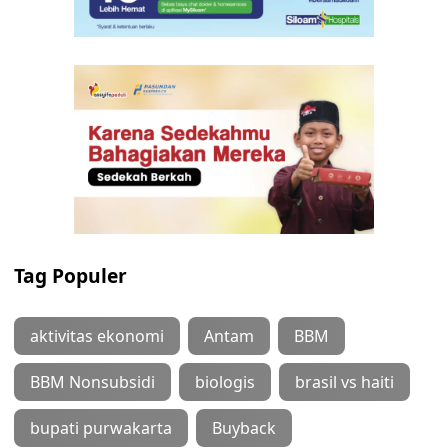
Tag Populer
aktivitas ekonomi
Antam
BBM
BBM Nonsubsidi
biologis
brasil vs haiti
bupati purwakarta
Buyback