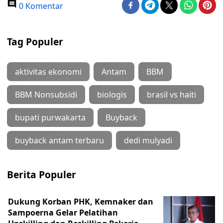
0 Komentar
Tag Populer
aktivitas ekonomi
Antam
BBM
BBM Nonsubsidi
biologis
brasil vs haiti
bupati purwakarta
Buyback
buyback antam terbaru
dedi mulyadi
Berita Populer
Dukung Korban PHK, Kemnaker dan
Sampoerna Gelar Pelatihan