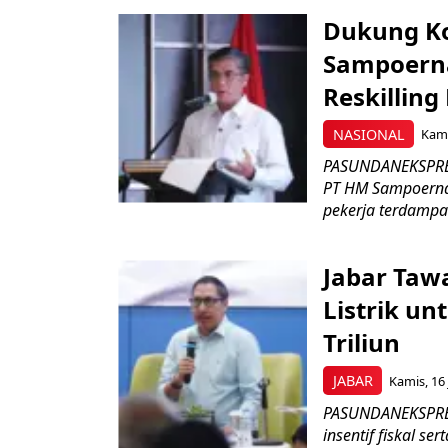
Dukung K
Sampoerna
Reskilling
NASIONAL
Kami
PASUNDANEKSPRES
PT HM Sampoerna
pekerja terdampa
Jabar Tawa
Listrik un
Triliun
JABAR
Kamis, 16 
PASUNDANEKSPRES
insentif fiskal s