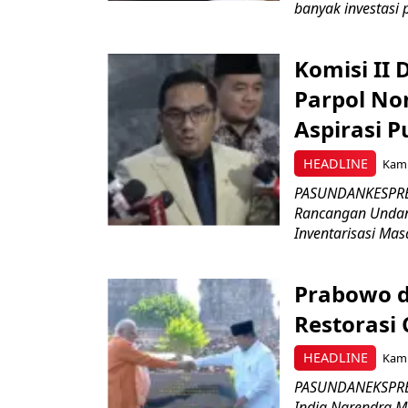
banyak investasi 
Komisi II
Parpol No
Aspirasi P
HEADLINE
Kami
PASUNDANKESPRES
Rancangan Undan
Inventarisasi Mas
Prabowo d
Restorasi
HEADLINE
Kami
PASUNDANEKSPRES
India Narendra M