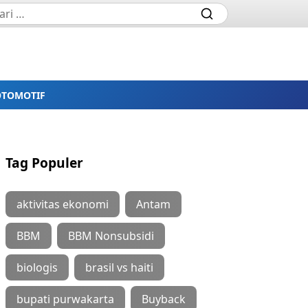
OTOMOTIF
Tag Populer
aktivitas ekonomi
Antam
BBM
BBM Nonsubsidi
biologis
brasil vs haiti
bupati purwakarta
Buyback