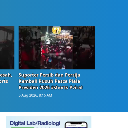
Resah,
Suporter Persib dan Persija
orts
Kembali Rusuh Pasca Piala
Presiden 2026 #shorts #viral
5 Aug 2026, 8:16 AM