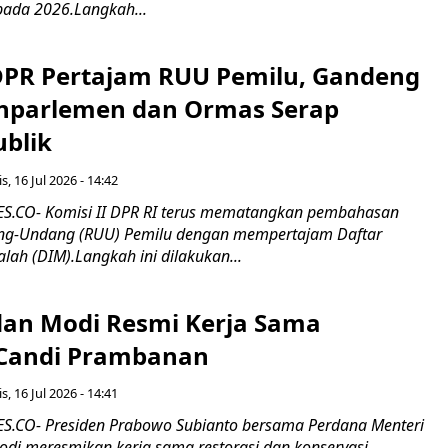
pada 2026.Langkah...
 DPR Pertajam RUU Pemilu, Gandeng
nparlemen dan Ormas Serap
ublik
s, 16 Jul 2026 - 14:42
.CO- Komisi II DPR RI terus mematangkan pembahasan
g-Undang (RUU) Pemilu dengan mempertajam Daftar
alah (DIM).Langkah ini dilakukan...
an Modi Resmi Kerja Sama
 Candi Prambanan
s, 16 Jul 2026 - 14:41
.CO- Presiden Prabowo Subianto bersama Perdana Menteri
odi meresmikan kerja sama restorasi dan konservasi