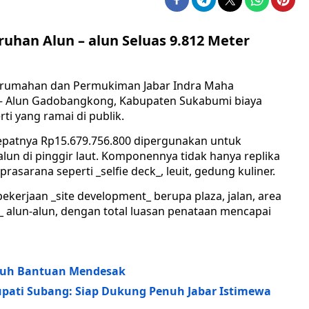
han Alun – alun Seluas 9.812 Meter
erumahan dan Permukiman Jabar Indra Maha
 – Alun Gadobangkong, Kabupaten Sukabumi biaya
i yang ramai di publik.
tepatnya Rp15.679.756.800 dipergunakan untuk
un di pinggir laut. Komponennya tidak hanya replika
asarana seperti _selfie deck_, leuit, gedung kuliner.
ekerjaan _site development_ berupa plaza, jalan, area
e_ alun-alun, dengan total luasan penataan mencapai
utuh Bantuan Mendesak
upati Subang: Siap Dukung Penuh Jabar Istimewa