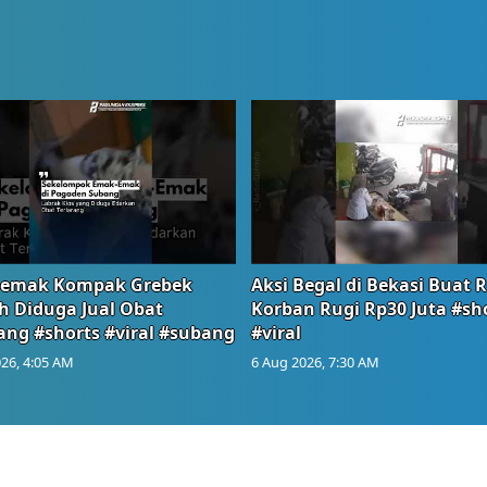
emak Kompak Grebek
Aksi Begal di Bekasi Buat 
 Diduga Jual Obat
Korban Rugi Rp30 Juta #sh
ang #shorts #viral #subang
#viral
26, 4:05 AM
6 Aug 2026, 7:30 AM