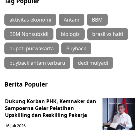
Tag Populer
aktivitas ekonomi
Antam
BBM
BBM Nonsubsidi
biologis
brasil vs haiti
bupati purwakarta
Buyback
buyback antam terbaru
dedi mulyadi
Berita Populer
Dukung Korban PHK, Kemnaker dan
Sampoerna Gelar Pelatihan
Upskilling dan Reskilling Pekerja
16 Juli 2026