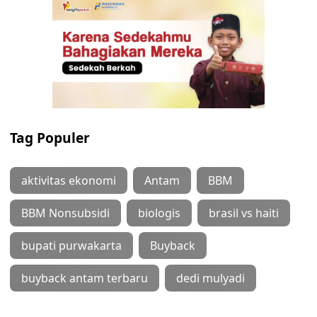
Tag Populer
aktivitas ekonomi
Antam
BBM
BBM Nonsubsidi
biologis
brasil vs haiti
bupati purwakarta
Buyback
buyback antam terbaru
dedi mulyadi