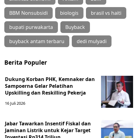
BBM Nonsubsidi
biologis
brasil vs haiti
bupati purwakarta
Buyback
buyback antam terbaru
dedi mulyadi
Berita Populer
Dukung Korban PHK, Kemnaker dan
Sampoerna Gelar Pelatihan
Upskilling dan Reskilling Pekerja
16 Juli 2026
Jabar Tawarkan Insentif Fiskal dan
Jaminan Listrik untuk Kejar Target
Investasi Rp314 Triliun