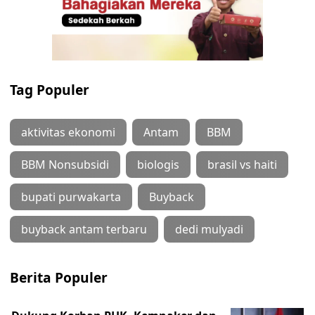
Tag Populer
aktivitas ekonomi
Antam
BBM
BBM Nonsubsidi
biologis
brasil vs haiti
bupati purwakarta
Buyback
buyback antam terbaru
dedi mulyadi
Berita Populer