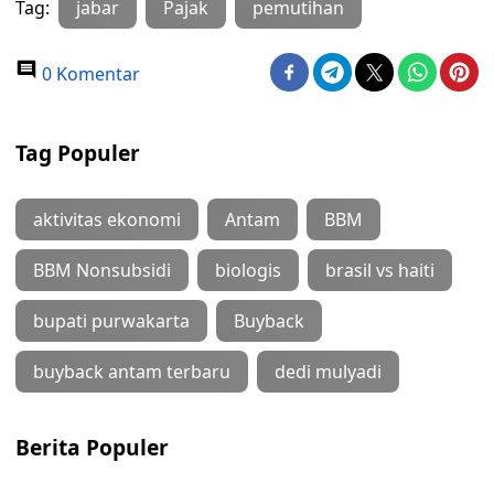
Tag:
jabar
Pajak
pemutihan
0 Komentar
Tag Populer
aktivitas ekonomi
Antam
BBM
BBM Nonsubsidi
biologis
brasil vs haiti
bupati purwakarta
Buyback
buyback antam terbaru
dedi mulyadi
Berita Populer