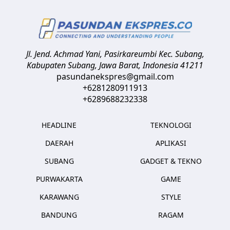
Jl. Jend. Achmad Yani, Pasirkareumbi
Kec. Subang,
Kabupaten Subang, Jawa Barat
,
Indonesia
41211
pasundanekspres@gmail.com
+6281280911913
+6289688232338
HEADLINE
TEKNOLOGI
DAERAH
APLIKASI
SUBANG
GADGET & TEKNO
PURWAKARTA
GAME
KARAWANG
STYLE
BANDUNG
RAGAM