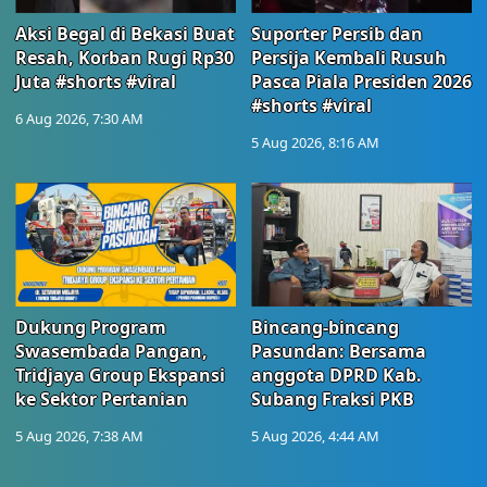
Aksi Begal di Bekasi Buat
Suporter Persib dan
Resah, Korban Rugi Rp30
Persija Kembali Rusuh
Juta #shorts #viral
Pasca Piala Presiden 2026
#shorts #viral
6 Aug 2026, 7:30 AM
5 Aug 2026, 8:16 AM
Dukung Program
Bincang-bincang
Swasembada Pangan,
Pasundan: Bersama
Tridjaya Group Ekspansi
anggota DPRD Kab.
ke Sektor Pertanian
Subang Fraksi PKB
5 Aug 2026, 7:38 AM
5 Aug 2026, 4:44 AM