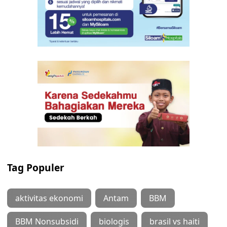
Tag Populer
aktivitas ekonomi
Antam
BBM
BBM Nonsubsidi
biologis
brasil vs haiti