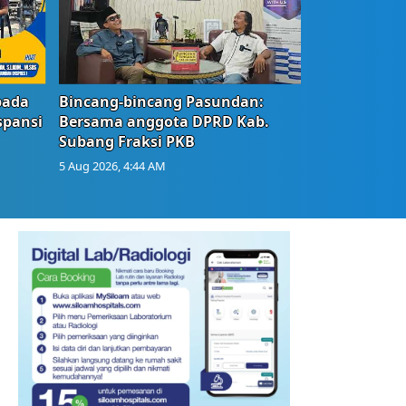
bada
Bincang-bincang Pasundan:
spansi
Bersama anggota DPRD Kab.
Subang Fraksi PKB
5 Aug 2026, 4:44 AM