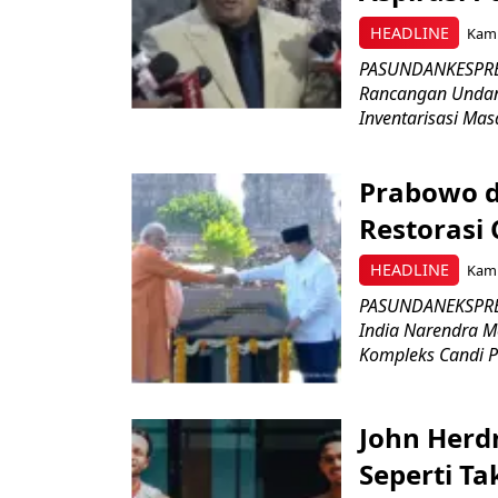
HEADLINE
Kami
PASUNDANKESPRES
Rancangan Undan
Inventarisasi Mas
Prabowo d
Restorasi
HEADLINE
Kami
PASUNDANEKSPRES
India Narendra M
Kompleks Candi P
John Herd
Seperti Ta