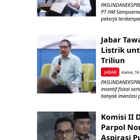
PASUNDANEKSPRES
PT HM Sampoerna
pekerja terdampa
Jabar Tawa
Listrik un
Triliun
JABAR
Kamis, 16 
PASUNDANEKSPRES
insentif fiskal s
banyak investasi 
Komisi II
Parpol No
Aspirasi P