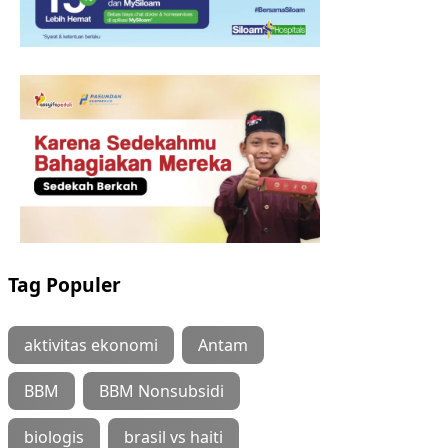
Tag Populer
aktivitas ekonomi
Antam
BBM
BBM Nonsubsidi
biologis
brasil vs haiti