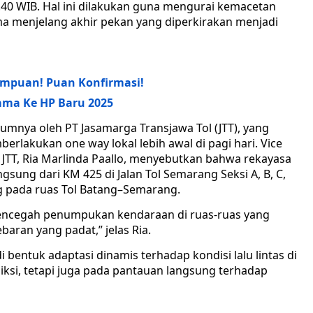
3.40 WIB. Hal ini dilakukan guna mengurai kemacetan
tama menjelang akhir pekan yang diperkirakan menjadi
mpuan! Puan Konfirmasi!
ma Ke HP Baru 2025
umnya oleh PT Jasamarga Transjawa Tol (JTT), yang
rlakukan one way lokal lebih awal di pagi hari. Vice
 JTT, Ria Marlinda Paallo, menyebutkan bahwa rekayasa
gsung dari KM 425 di Jalan Tol Semarang Seksi A, B, C,
g pada ruas Tol Batang–Semarang.
mencegah penumpukan kendaraan di ruas-ruas yang
aran yang padat,” jelas Ria.
i bentuk adaptasi dinamis terhadap kondisi lalu lintas di
ksi, tetapi juga pada pantauan langsung terhadap