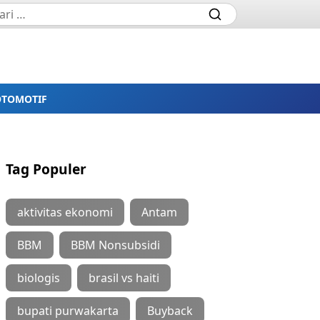
OTOMOTIF
Tag Populer
aktivitas ekonomi
Antam
BBM
BBM Nonsubsidi
biologis
brasil vs haiti
bupati purwakarta
Buyback