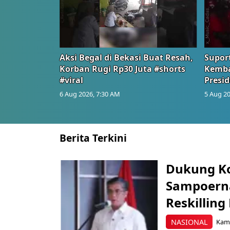
Aksi Begal di Bekasi Buat Resah,
Suport
Korban Rugi Rp30 Juta #shorts
Kemba
#viral
Presid
6 Aug 2026, 7:30 AM
5 Aug 20
Berita Terkini
Dukung K
Sampoerna
Reskilling
NASIONAL
Kami