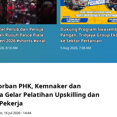
er Persib dan Persija
Dukung Program Swasem
li Rusuh Pasca Piala
Pangan, Tridjaya Group Ek
en 2026 #shorts #viral
ke Sektor Pertanian
26, 8:16 AM
5 Aug 2026, 7:38 AM
orban PHK, Kemnaker dan
 Gelar Pelatihan Upskilling dan
 Pekerja
s, 16 Jul 2026 - 14:44