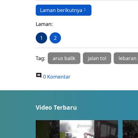
Laman berikutnya
Laman:
1
2
Tag:
arus balik
jalan tol
lebaran
0 Komentar
Video Terbaru