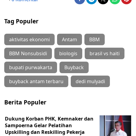
Tag Populer
aktivitas ekonomi
Antam
BBM
BBM Nonsubsidi
biologis
brasil vs haiti
bupati purwakarta
Buyback
buyback antam terbaru
dedi mulyadi
Berita Populer
Dukung Korban PHK, Kemnaker dan
Sampoerna Gelar Pelatihan
Upskilling dan Reskilling Pekerja