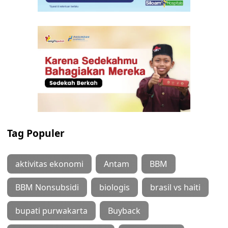
Tag Populer
aktivitas ekonomi
Antam
BBM
BBM Nonsubsidi
biologis
brasil vs haiti
bupati purwakarta
Buyback