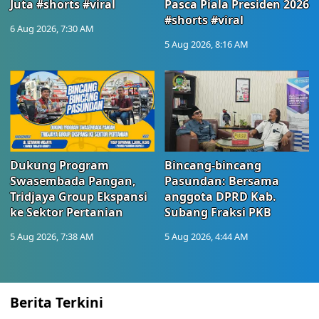
Juta #shorts #viral
Pasca Piala Presiden 2026
#shorts #viral
6 Aug 2026, 7:30 AM
5 Aug 2026, 8:16 AM
Dukung Program
Bincang-bincang
Swasembada Pangan,
Pasundan: Bersama
Tridjaya Group Ekspansi
anggota DPRD Kab.
ke Sektor Pertanian
Subang Fraksi PKB
5 Aug 2026, 7:38 AM
5 Aug 2026, 4:44 AM
Berita Terkini