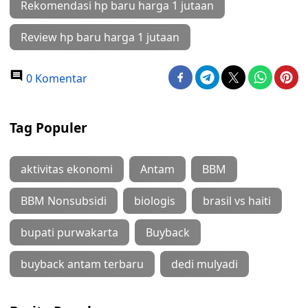
Rekomendasi hp baru harga 1 jutaan
Review hp baru harga 1 jutaan
0 Komentar
Tag Populer
aktivitas ekonomi
Antam
BBM
BBM Nonsubsidi
biologis
brasil vs haiti
bupati purwakarta
Buyback
buyback antam terbaru
dedi mulyadi