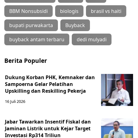
BBM Nonsubsidi
biologis
brasil vs haiti
bupati purwakarta
Buyback
buyback antam terbaru
dedi mulyadi
Berita Populer
Dukung Korban PHK, Kemnaker dan
Sampoerna Gelar Pelatihan
Upskilling dan Reskilling Pekerja
16 Juli 2026
Jabar Tawarkan Insentif Fiskal dan
Jaminan Listrik untuk Kejar Target
Investasi Rp314 Triliun