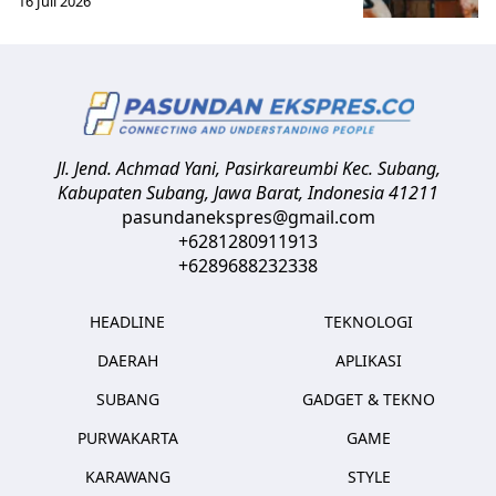
16 Juli 2026
Jl. Jend. Achmad Yani, Pasirkareumbi
Kec. Subang,
Kabupaten Subang, Jawa Barat
,
Indonesia
41211
pasundanekspres@gmail.com
+6281280911913
+6289688232338
HEADLINE
TEKNOLOGI
DAERAH
APLIKASI
SUBANG
GADGET & TEKNO
PURWAKARTA
GAME
KARAWANG
STYLE