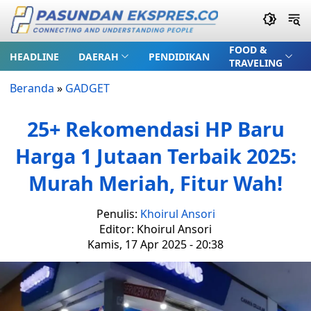
FOOD &
HEADLINE
DAERAH
PENDIDIKAN
TRAVELING
Beranda
»
GADGET
25+ Rekomendasi HP Baru
Harga 1 Jutaan Terbaik 2025:
Murah Meriah, Fitur Wah!
Penulis:
Khoirul Ansori
Editor: Khoirul Ansori
Kamis, 17 Apr 2025 - 20:38