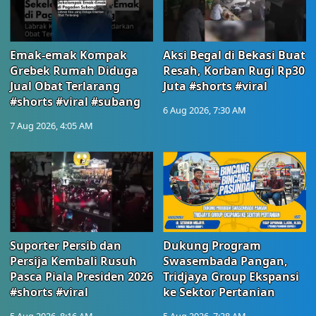
Emak-emak Kompak
Aksi Begal di Bekasi Buat
Grebek Rumah Diduga
Resah, Korban Rugi Rp30
Jual Obat Terlarang
Juta #shorts #viral
#shorts #viral #subang
6 Aug 2026, 7:30 AM
7 Aug 2026, 4:05 AM
Suporter Persib dan
Dukung Program
Persija Kembali Rusuh
Swasembada Pangan,
Pasca Piala Presiden 2026
Tridjaya Group Ekspansi
#shorts #viral
ke Sektor Pertanian