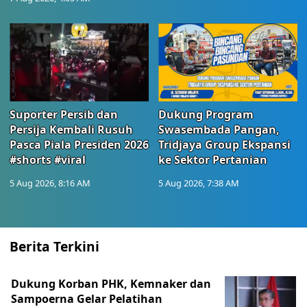
Suporter Persib dan
Dukung Program
Persija Kembali Rusuh
Swasembada Pangan,
Pasca Piala Presiden 2026
Tridjaya Group Ekspansi
#shorts #viral
ke Sektor Pertanian
5 Aug 2026, 8:16 AM
5 Aug 2026, 7:38 AM
Berita Terkini
Dukung Korban PHK, Kemnaker dan
Sampoerna Gelar Pelatihan