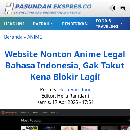
FOOD &
HEADLINE
DAERAH
PENDIDIKAN
TRAVELING
Beranda
»
ANIME
Website Nonton Anime Legal
Bahasa Indonesia, Gak Takut
Kena Blokir Lagi!
Penulis:
Heru Ramdani
Editor: Heru Ramdani
Kamis, 17 Apr 2025 - 17:54