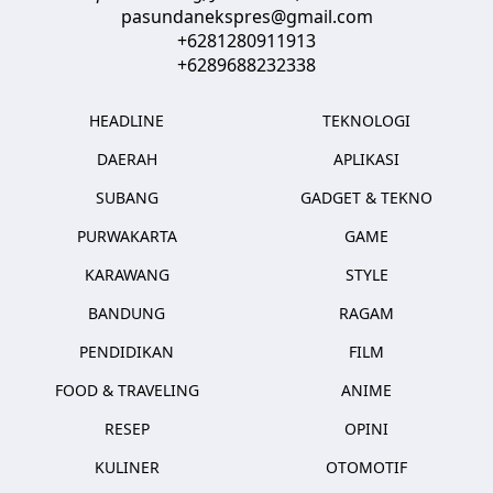
pasundanekspres@gmail.com
+6281280911913
+6289688232338
HEADLINE
TEKNOLOGI
DAERAH
APLIKASI
SUBANG
GADGET & TEKNO
PURWAKARTA
GAME
KARAWANG
STYLE
BANDUNG
RAGAM
PENDIDIKAN
FILM
FOOD & TRAVELING
ANIME
RESEP
OPINI
KULINER
OTOMOTIF