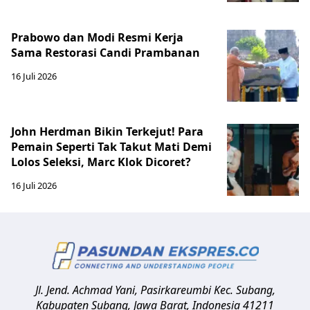
Prabowo dan Modi Resmi Kerja
Sama Restorasi Candi Prambanan
16 Juli 2026
John Herdman Bikin Terkejut! Para
Pemain Seperti Tak Takut Mati Demi
Lolos Seleksi, Marc Klok Dicoret?
16 Juli 2026
Jl. Jend. Achmad Yani, Pasirkareumbi
Kec. Subang,
Kabupaten Subang, Jawa Barat
,
Indonesia
41211