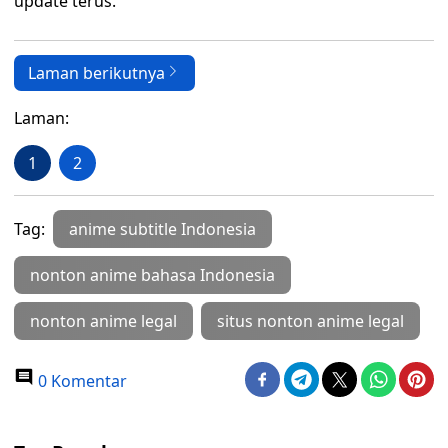
update terus.
Laman berikutnya
Laman:
1
2
Tag:
anime subtitle Indonesia
nonton anime bahasa Indonesia
nonton anime legal
situs nonton anime legal
0 Komentar