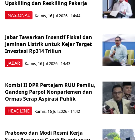
Upskilling dan Reskilling Pekerja
NASIONAL
Kamis, 16 Jul 2026 - 14:44
Jabar Tawarkan Insentif Fiskal dan
Jaminan Listrik untuk Kejar Target
Investasi Rp314 Triliun
JABAR
Kamis, 16 Jul 2026 - 14:43
Komisi II DPR Pertajam RUU Pemilu,
Gandeng Parpol Nonparlemen dan
Ormas Serap Aspirasi Publik
HEADLINE
Kamis, 16 Jul 2026 - 14:42
Prabowo dan Modi Resmi Kerja
Sama Restorasi Candi Prambanan