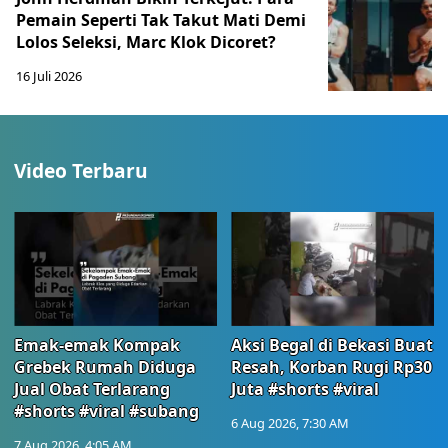
Pemain Seperti Tak Takut Mati Demi
Lolos Seleksi, Marc Klok Dicoret?
16 Juli 2026
Video Terbaru
Emak-emak Kompak
Aksi Begal di Bekasi Buat
Grebek Rumah Diduga
Resah, Korban Rugi Rp30
Jual Obat Terlarang
Juta #shorts #viral
#shorts #viral #subang
6 Aug 2026, 7:30 AM
7 Aug 2026, 4:05 AM