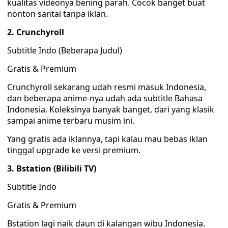
kualitas videonya bening parah. Cocok banget buat
nonton santai tanpa iklan.
2. Crunchyroll
Subtitle Indo (Beberapa Judul)
Gratis & Premium
Crunchyroll sekarang udah resmi masuk Indonesia,
dan beberapa anime-nya udah ada subtitle Bahasa
Indonesia. Koleksinya banyak banget, dari yang klasik
sampai anime terbaru musim ini.
Yang gratis ada iklannya, tapi kalau mau bebas iklan
tinggal upgrade ke versi premium.
3. Bstation (Bilibili TV)
Subtitle Indo
Gratis & Premium
Bstation lagi naik daun di kalangan wibu Indonesia.