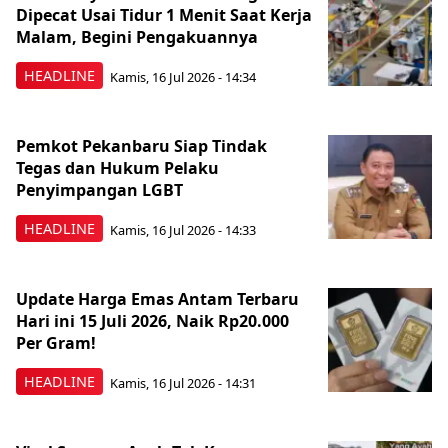
Dipecat Usai Tidur 1 Menit Saat Kerja
Malam, Begini Pengakuannya
HEADLINE
Kamis, 16 Jul 2026 - 14:34
Pemkot Pekanbaru Siap Tindak
Tegas dan Hukum Pelaku
Penyimpangan LGBT
HEADLINE
Kamis, 16 Jul 2026 - 14:33
Update Harga Emas Antam Terbaru
Hari ini 15 Juli 2026, Naik Rp20.000
Per Gram!
HEADLINE
Kamis, 16 Jul 2026 - 14:31