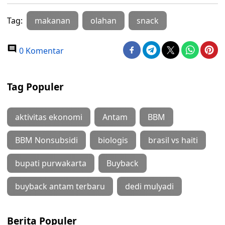
Tag:
makanan
olahan
snack
0 Komentar
Tag Populer
aktivitas ekonomi
Antam
BBM
BBM Nonsubsidi
biologis
brasil vs haiti
bupati purwakarta
Buyback
buyback antam terbaru
dedi mulyadi
Berita Populer