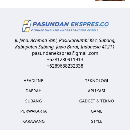
Jl. Jend. Achmad Yani, Pasirkareumbi
Kec. Subang,
Kabupaten Subang, Jawa Barat
,
Indonesia
41211
pasundanekspres@gmail.com
+6281280911913
+6289688232338
HEADLINE
TEKNOLOGI
DAERAH
APLIKASI
SUBANG
GADGET & TEKNO
PURWAKARTA
GAME
KARAWANG
STYLE