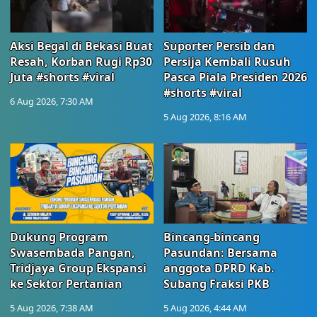
Aksi Begal di Bekasi Buat
Suporter Persib dan
Resah, Korban Rugi Rp30
Persija Kembali Rusuh
Juta #shorts #viral
Pasca Piala Presiden 2026
#shorts #viral
6 Aug 2026, 7:30 AM
5 Aug 2026, 8:16 AM
Dukung Program
Bincang-bincang
Swasembada Pangan,
Pasundan: Bersama
Tridjaya Group Ekspansi
anggota DPRD Kab.
ke Sektor Pertanian
Subang Fraksi PKB
5 Aug 2026, 7:38 AM
5 Aug 2026, 4:44 AM