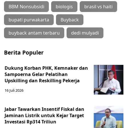
BBM Nonsubsidi
biologis
brasil vs haiti
bupati purwakarta
Buyback
buyback antam terbaru
dedi mulyadi
Berita Populer
Dukung Korban PHK, Kemnaker dan
Sampoerna Gelar Pelatihan
Upskilling dan Reskilling Pekerja
16 Juli 2026
Jabar Tawarkan Insentif Fiskal dan
Jaminan Listrik untuk Kejar Target
Investasi Rp314 Triliun