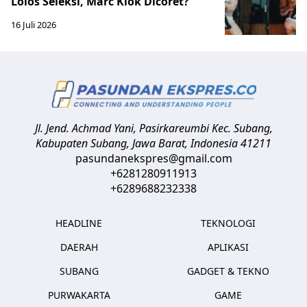
Lolos Seleksi, Marc Klok Dicoret?
16 Juli 2026
Jl. Jend. Achmad Yani, Pasirkareumbi
Kec. Subang,
Kabupaten Subang, Jawa Barat
,
Indonesia
41211
pasundanekspres@gmail.com
+6281280911913
+6289688232338
HEADLINE
TEKNOLOGI
DAERAH
APLIKASI
SUBANG
GADGET & TEKNO
PURWAKARTA
GAME