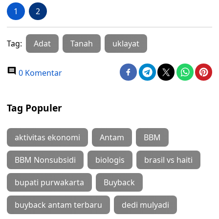
1
2
Tag:
Adat
Tanah
uklayat
0 Komentar
Tag Populer
aktivitas ekonomi
Antam
BBM
BBM Nonsubsidi
biologis
brasil vs haiti
bupati purwakarta
Buyback
buyback antam terbaru
dedi mulyadi