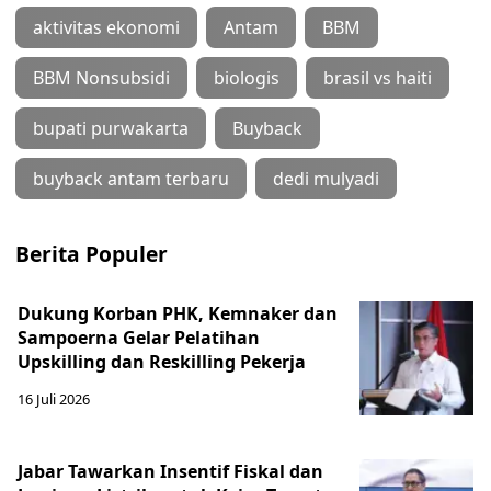
aktivitas ekonomi
Antam
BBM
BBM Nonsubsidi
biologis
brasil vs haiti
bupati purwakarta
Buyback
buyback antam terbaru
dedi mulyadi
Berita Populer
Dukung Korban PHK, Kemnaker dan
Sampoerna Gelar Pelatihan
Upskilling dan Reskilling Pekerja
16 Juli 2026
Jabar Tawarkan Insentif Fiskal dan