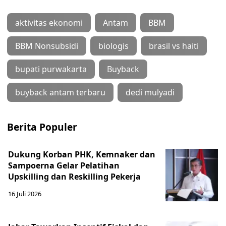
aktivitas ekonomi
Antam
BBM
BBM Nonsubsidi
biologis
brasil vs haiti
bupati purwakarta
Buyback
buyback antam terbaru
dedi mulyadi
Berita Populer
Dukung Korban PHK, Kemnaker dan
Sampoerna Gelar Pelatihan
Upskilling dan Reskilling Pekerja
16 Juli 2026