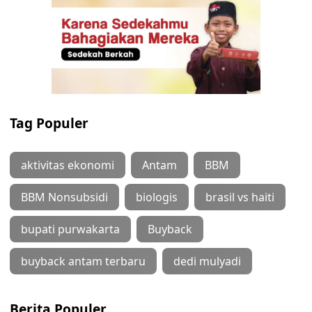
Tag Populer
aktivitas ekonomi
Antam
BBM
BBM Nonsubsidi
biologis
brasil vs haiti
bupati purwakarta
Buyback
buyback antam terbaru
dedi mulyadi
Berita Populer