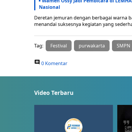
Wamen Ossy Jadi Pembicara di LEMHA
Nasional
Deretan jemuran dengan berbagai warna b
menandai suksesnya kegiatan yang sederh
Tag:
Festival
purwakarta
SMPN
0 Komentar
Video Terbaru