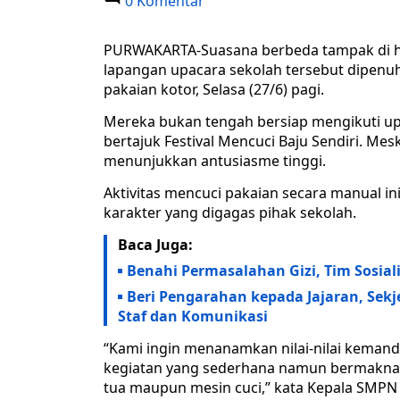
0 Komentar
PURWAKARTA-Suasana berbeda tampak di ha
lapangan upacara sekolah tersebut dipenu
pakaian kotor, Selasa (27/6) pagi.
Mereka bukan tengah bersiap mengikuti up
bertajuk Festival Mencuci Baju Sendiri. Mes
menunjukkan antusiasme tinggi.
Aktivitas mencuci pakaian secara manual i
karakter yang digagas pihak sekolah.
Baca Juga:
Benahi Permasalahan Gizi, Tim Sosial
Beri Pengarahan kepada Jajaran, Sek
Staf dan Komunikasi
“Kami ingin menanamkan nilai-nilai kemandi
kegiatan yang sederhana namun bermakna. 
tua maupun mesin cuci,” kata Kepala SMP