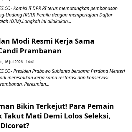
.CO- Komisi II DPR RI terus mematangkan pembahasan
g-Undang (RUU) Pemilu dengan mempertajam Daftar
alah (DIM).Langkah ini dilakukan...
an Modi Resmi Kerja Sama
 Candi Prambanan
s, 16 Jul 2026 - 14:41
.CO- Presiden Prabowo Subianto bersama Perdana Menteri
odi meresmikan kerja sama restorasi dan konservasi
rambanan. Peresmian...
man Bikin Terkejut! Para Pemain
k Takut Mati Demi Lolos Seleksi,
Dicoret?