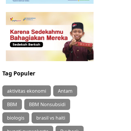
Tag Populer
aktivitas ekonomi
Antam
BBM
BBM Nonsubsidi
biologis
brasil vs haiti