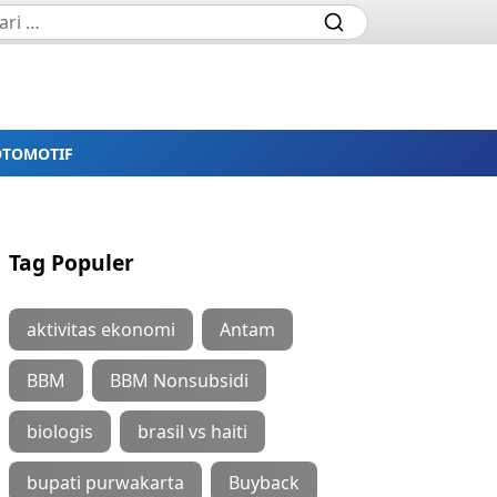
OTOMOTIF
Tag Populer
aktivitas ekonomi
Antam
BBM
BBM Nonsubsidi
biologis
brasil vs haiti
bupati purwakarta
Buyback