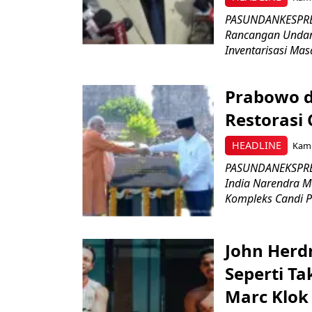
PASUNDANKESPRES
Rancangan Undan
Inventarisasi Mas
Prabowo d
Restorasi
HEADLINE
Kami
PASUNDANEKSPRES
India Narendra M
Kompleks Candi P
John Herd
Seperti Ta
Marc Klok 