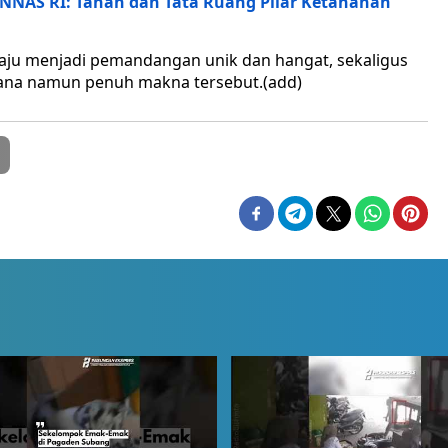
NNAS RI: Tanah dan Tata Ruang Pilar Ketahanan
aju menjadi pemandangan unik dan hangat, sekaligus
ana namun penuh makna tersebut.(add)