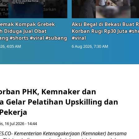
emak Kompak Grebek
Aksi Begal di Bekasi Buat 
 Diduga Jual Obat
Korban Rugi Rp30 Juta #sh
ang #shorts #viral #subang
#viral
26, 4:05 AM
6 Aug 2026, 7:30 AM
orban PHK, Kemnaker dan
 Gelar Pelatihan Upskilling dan
 Pekerja
s, 16 Jul 2026 - 14:44
.CO- Kementerian Ketenagakerjaan (Kemnaker) bersama