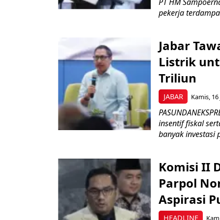
PT HM Sampoerna
pekerja terdampa
Jabar Tawa
Listrik un
Triliun
JABAR
Kamis, 16 
PASUNDANEKSPRES
insentif fiskal s
banyak investasi 
Komisi II
Parpol No
Aspirasi P
HEADLINE
Kami