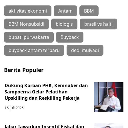
aktivitas ekonomi
Antam
BBM
BBM Nonsubsidi
biologis
brasil vs haiti
bupati purwakarta
Buyback
buyback antam terbaru
dedi mulyadi
Berita Populer
Dukung Korban PHK, Kemnaker dan
Sampoerna Gelar Pelatihan
Upskilling dan Reskilling Pekerja
16 Juli 2026
Jabar Tawarkan Insentif Fiskal dan