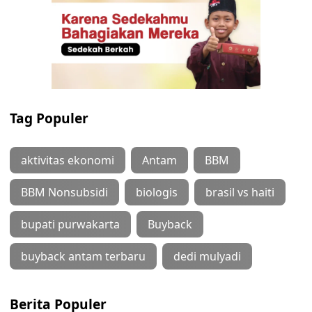
Tag Populer
aktivitas ekonomi
Antam
BBM
BBM Nonsubsidi
biologis
brasil vs haiti
bupati purwakarta
Buyback
buyback antam terbaru
dedi mulyadi
Berita Populer