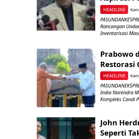
HEADLINE
Kami
PASUNDANKESPRES
Rancangan Undan
Inventarisasi Mas
Prabowo d
Restorasi
HEADLINE
Kami
PASUNDANEKSPRES
India Narendra M
Kompleks Candi P
John Herd
Seperti Ta