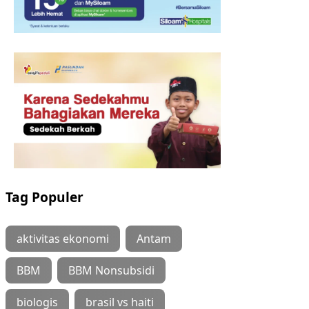
Tag Populer
aktivitas ekonomi
Antam
BBM
BBM Nonsubsidi
biologis
brasil vs haiti