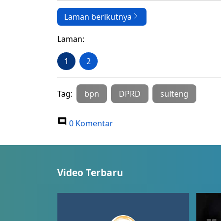
Laman berikutnya
Laman:
1
2
Tag:
bpn
DPRD
sulteng
0 Komentar
Video Terbaru