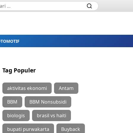
OTOMOTIF
Tag Populer
aktivitas ekonomi
Antam
BBM
BBM Nonsubsidi
biologis
brasil vs haiti
bupati purwakarta
Buyback