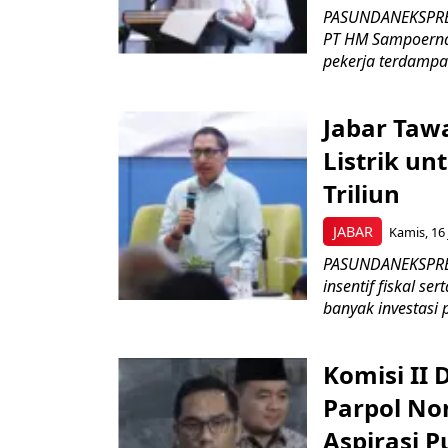
PASUNDANEKSPRES
PT HM Sampoerna
pekerja terdampa
Jabar Tawa
Listrik un
Triliun
JABAR
Kamis, 16 
PASUNDANEKSPRES
insentif fiskal s
banyak investasi 
Komisi II
Parpol No
Aspirasi P