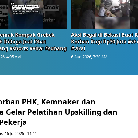
emak Kompak Grebek
Aksi Begal di Bekasi Buat 
 Diduga Jual Obat
Korban Rugi Rp30 Juta #sh
ang #shorts #viral #subang
#viral
26, 4:05 AM
6 Aug 2026, 7:30 AM
orban PHK, Kemnaker dan
 Gelar Pelatihan Upskilling dan
 Pekerja
s, 16 Jul 2026 - 14:44