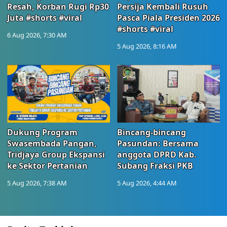
Resah, Korban Rugi Rp30
Persija Kembali Rusuh
Juta #shorts #viral
Pasca Piala Presiden 2026
#shorts #viral
6 Aug 2026, 7:30 AM
5 Aug 2026, 8:16 AM
Dukung Program
Bincang-bincang
Swasembada Pangan,
Pasundan: Bersama
Tridjaya Group Ekspansi
anggota DPRD Kab.
ke Sektor Pertanian
Subang Fraksi PKB
5 Aug 2026, 7:38 AM
5 Aug 2026, 4:44 AM