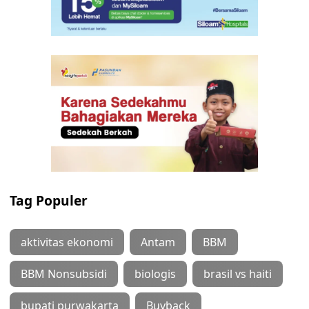
Tag Populer
aktivitas ekonomi
Antam
BBM
BBM Nonsubsidi
biologis
brasil vs haiti
bupati purwakarta
Buyback