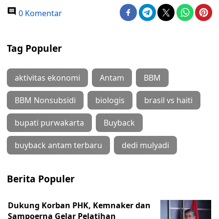
0 Komentar
Tag Populer
aktivitas ekonomi
Antam
BBM
BBM Nonsubsidi
biologis
brasil vs haiti
bupati purwakarta
Buyback
buyback antam terbaru
dedi mulyadi
Berita Populer
Dukung Korban PHK, Kemnaker dan
Sampoerna Gelar Pelatihan