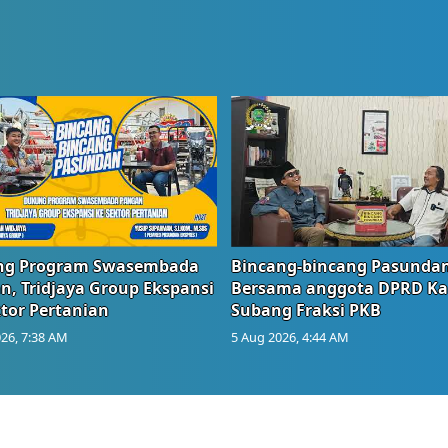
g Program Swasembada
Bincang-bincang Pasundan
n, Tridjaya Group Ekspansi
Bersama anggota DPRD Ka
tor Pertanian
Subang Fraksi PKB
26, 7:38 AM
5 Aug 2026, 4:44 AM