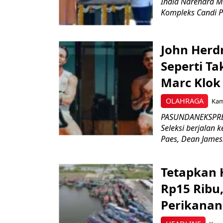
India Narendra M
Kompleks Candi P
John Herd
Seperti Ta
Marc Klok 
OLAHRAGA
Kami
PASUNDANEKSPRES
Seleksi berjalan
Paes, Dean James.
Tetapkan 
Rp15 Ribu,
Perikanan