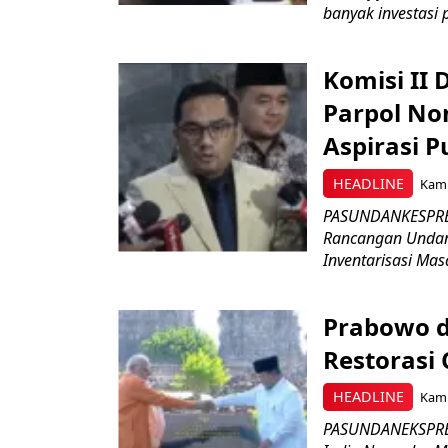
banyak investasi 
Komisi II
Parpol No
Aspirasi P
HEADLINE
Kami
PASUNDANKESPRES
Rancangan Undan
Inventarisasi Mas
Prabowo d
Restorasi
HEADLINE
Kami
PASUNDANEKSPRES