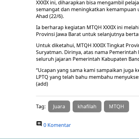
XXXIX ini, diharapkan bisa mengambil pel
semangat dan meningkatkan kemampuan unt
Ahad (22/6).
Ia berharap kegiatan MTQH XXXIX ini melah
Provinsi Jawa Barat untuk selanjutnya bert
Untuk diketahui, MTQH XXXIX Tingkat Provi
Suryatman. Dirinya, atas nama Pemerintah 
seluruh jajaran Pemerintah Kabupaten Ban
“Ucapan yang sama kami sampaikan juga k
LPTQ yang telah bahu membahu menyuksesk
(add)
Tag:
Juara
khafilah
MTQH
0 Komentar