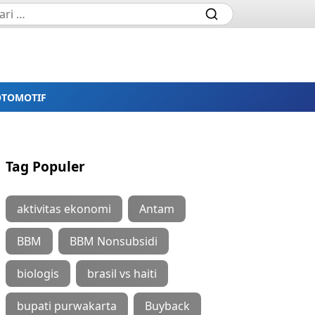
OTOMOTIF
Tag Populer
aktivitas ekonomi
Antam
BBM
BBM Nonsubsidi
biologis
brasil vs haiti
bupati purwakarta
Buyback