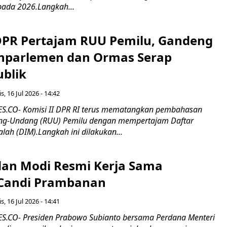
pada 2026.Langkah...
 DPR Pertajam RUU Pemilu, Gandeng
nparlemen dan Ormas Serap
ublik
s, 16 Jul 2026 - 14:42
.CO- Komisi II DPR RI terus mematangkan pembahasan
g-Undang (RUU) Pemilu dengan mempertajam Daftar
alah (DIM).Langkah ini dilakukan...
an Modi Resmi Kerja Sama
 Candi Prambanan
s, 16 Jul 2026 - 14:41
.CO- Presiden Prabowo Subianto bersama Perdana Menteri