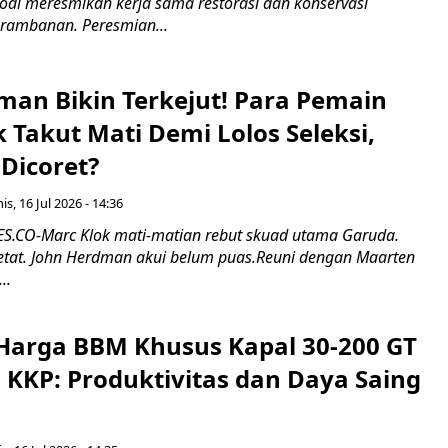
odi meresmikan kerja sama restorasi dan konservasi
rambanan. Peresmian...
man Bikin Terkejut! Para Pemain
k Takut Mati Demi Lolos Seleksi,
Dicoret?
s, 16 Jul 2026 - 14:36
.CO-Marc Klok mati-matian rebut skuad utama Garuda.
 ketat. John Herdman akui belum puas.Reuni dengan Maarten
..
Harga BBM Khusus Kapal 30-200 GT
 KKP: Produktivitas dan Daya Saing