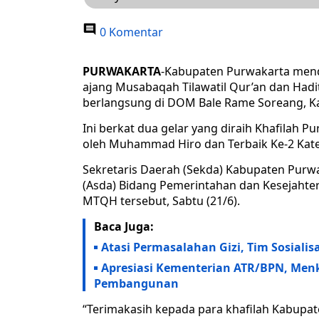
0 Komentar
PURWAKARTA
-Kabupaten Purwakarta mend
ajang Musabaqah Tilawatil Qur’an dan Hadit
berlangsung di DOM Bale Rame Soreang, 
Ini berkat dua gelar yang diraih Khafilah P
oleh Muhammad Hiro dan Terbaik Ke-2 Katego
Sekretaris Daerah (Sekda) Kabupaten Pur
(Asda) Bidang Pemerintahan dan Kesejaht
MTQH tersebut, Sabtu (21/6).
Baca Juga:
Atasi Permasalahan Gizi, Tim Sosial
Apresiasi Kementerian ATR/BPN, Men
Pembangunan
“Terimakasih kepada para khafilah Kabupa