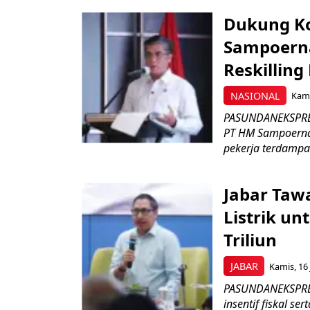
Dukung K
Sampoerna
Reskilling
NASIONAL
Kami
PASUNDANEKSPRES
PT HM Sampoerna
pekerja terdampa
Jabar Tawa
Listrik un
Triliun
JABAR
Kamis, 16 
PASUNDANEKSPRES
insentif fiskal s