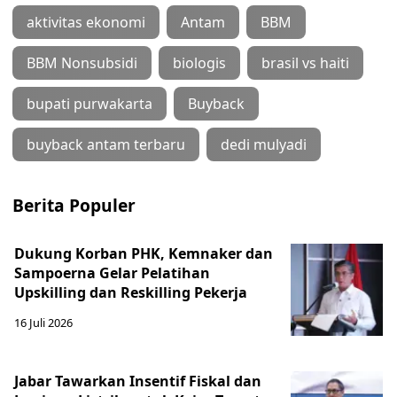
aktivitas ekonomi
Antam
BBM
BBM Nonsubsidi
biologis
brasil vs haiti
bupati purwakarta
Buyback
buyback antam terbaru
dedi mulyadi
Berita Populer
Dukung Korban PHK, Kemnaker dan
Sampoerna Gelar Pelatihan
Upskilling dan Reskilling Pekerja
16 Juli 2026
Jabar Tawarkan Insentif Fiskal dan