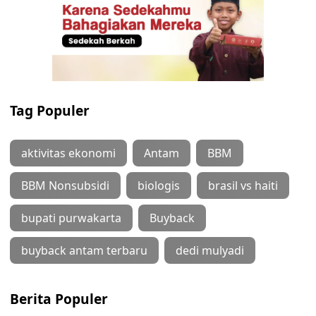
Tag Populer
aktivitas ekonomi
Antam
BBM
BBM Nonsubsidi
biologis
brasil vs haiti
bupati purwakarta
Buyback
buyback antam terbaru
dedi mulyadi
Berita Populer