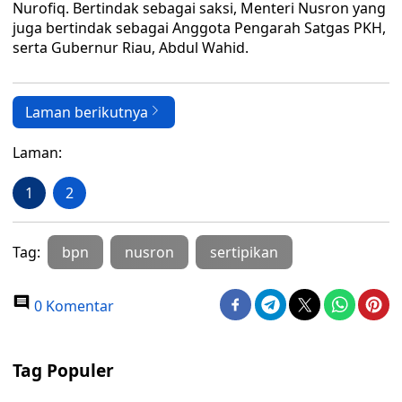
Nurofiq. Bertindak sebagai saksi, Menteri Nusron yang
juga bertindak sebagai Anggota Pengarah Satgas PKH,
serta Gubernur Riau, Abdul Wahid.
Laman berikutnya
Laman:
1
2
Tag:
bpn
nusron
sertipikan
0 Komentar
Tag Populer