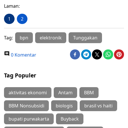
Laman:
1
2
Tag:
bpn
elektronik
Tunggakan
0 Komentar
Tag Populer
aktivitas ekonomi
Antam
BBM
BBM Nonsubsidi
biologis
brasil vs haiti
bupati purwakarta
Buyback