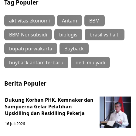
Tag Populer
aktivitas ekonomi
Antam
BBM
BBM Nonsubsidi
biologis
brasil vs haiti
bupati purwakarta
Buyback
buyback antam terbaru
dedi mulyadi
Berita Populer
Dukung Korban PHK, Kemnaker dan
Sampoerna Gelar Pelatihan
Upskilling dan Reskilling Pekerja
16 Juli 2026