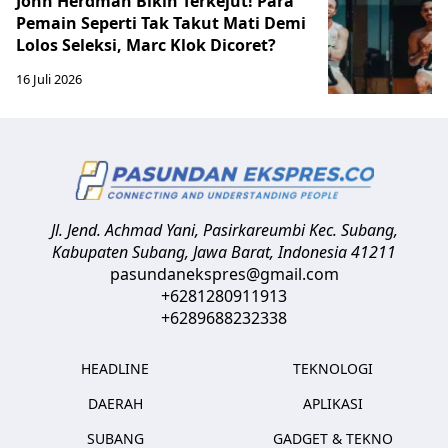
John Herdman Bikin Terkejut! Para
Pemain Seperti Tak Takut Mati Demi
Lolos Seleksi, Marc Klok Dicoret?
16 Juli 2026
Jl. Jend. Achmad Yani, Pasirkareumbi
Kec. Subang,
Kabupaten Subang, Jawa Barat
,
Indonesia
41211
pasundanekspres@gmail.com
+6281280911913
+6289688232338
HEADLINE
TEKNOLOGI
DAERAH
APLIKASI
SUBANG
GADGET & TEKNO