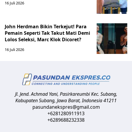
16 Juli 2026
John Herdman Bikin Terkejut! Para
Pemain Seperti Tak Takut Mati Demi
Lolos Seleksi, Marc Klok Dicoret?
16 Juli 2026
Jl. Jend. Achmad Yani, Pasirkareumbi
Kec. Subang,
Kabupaten Subang, Jawa Barat
,
Indonesia
41211
pasundanekspres@gmail.com
+6281280911913
+6289688232338