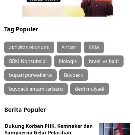
Tag Populer
aktivitas ekonomi
Antam
BBM
BBM Nonsubsidi
biologis
brasil vs haiti
bupati purwakarta
Buyback
buyback antam terbaru
dedi mulyadi
Berita Populer
Dukung Korban PHK, Kemnaker dan
Sampoerna Gelar Pelatihan