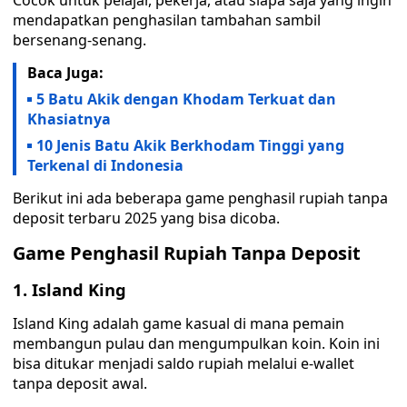
Cocok untuk pelajar, pekerja, atau siapa saja yang ingin
mendapatkan penghasilan tambahan sambil
bersenang-senang.
Baca Juga:
5 Batu Akik dengan Khodam Terkuat dan
Khasiatnya
10 Jenis Batu Akik Berkhodam Tinggi yang
Terkenal di Indonesia
Berikut ini ada beberapa game penghasil rupiah tanpa
deposit terbaru 2025 yang bisa dicoba.
Game Penghasil Rupiah Tanpa Deposit
1. Island King
Island King adalah game kasual di mana pemain
membangun pulau dan mengumpulkan koin. Koin ini
bisa ditukar menjadi saldo rupiah melalui e-wallet
tanpa deposit awal.