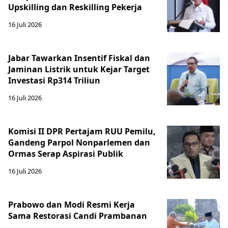
Upskilling dan Reskilling Pekerja
16 Juli 2026
Jabar Tawarkan Insentif Fiskal dan
Jaminan Listrik untuk Kejar Target
Investasi Rp314 Triliun
16 Juli 2026
Komisi II DPR Pertajam RUU Pemilu,
Gandeng Parpol Nonparlemen dan
Ormas Serap Aspirasi Publik
16 Juli 2026
Prabowo dan Modi Resmi Kerja
Sama Restorasi Candi Prambanan