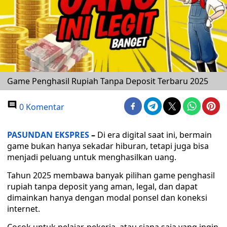
Game Penghasil Rupiah Tanpa Deposit Terbaru 2025
0 Komentar
PASUNDAN EKSPRES
–
Di era digital saat ini, bermain
game bukan hanya sekadar hiburan, tetapi juga bisa
menjadi peluang untuk menghasilkan uang.
Tahun 2025 membawa banyak pilihan game penghasil
rupiah tanpa deposit yang aman, legal, dan dapat
dimainkan hanya dengan modal ponsel dan koneksi
internet.