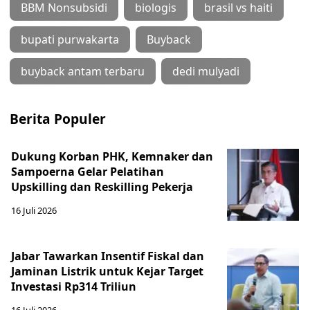
BBM Nonsubsidi
biologis
brasil vs haiti
bupati purwakarta
Buyback
buyback antam terbaru
dedi mulyadi
Berita Populer
Dukung Korban PHK, Kemnaker dan
Sampoerna Gelar Pelatihan
Upskilling dan Reskilling Pekerja
16 Juli 2026
Jabar Tawarkan Insentif Fiskal dan
Jaminan Listrik untuk Kejar Target
Investasi Rp314 Triliun