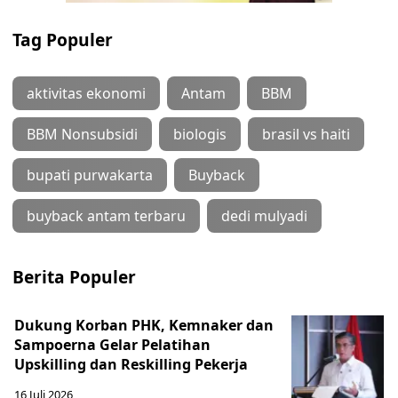
Tag Populer
aktivitas ekonomi
Antam
BBM
BBM Nonsubsidi
biologis
brasil vs haiti
bupati purwakarta
Buyback
buyback antam terbaru
dedi mulyadi
Berita Populer
Dukung Korban PHK, Kemnaker dan
Sampoerna Gelar Pelatihan
Upskilling dan Reskilling Pekerja
16 Juli 2026