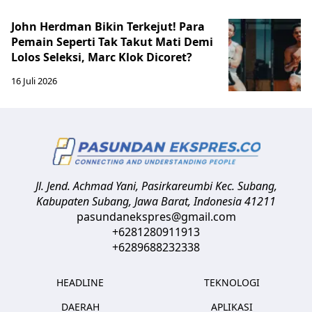
John Herdman Bikin Terkejut! Para
Pemain Seperti Tak Takut Mati Demi
Lolos Seleksi, Marc Klok Dicoret?
16 Juli 2026
Jl. Jend. Achmad Yani, Pasirkareumbi
Kec. Subang,
Kabupaten Subang, Jawa Barat
,
Indonesia
41211
pasundanekspres@gmail.com
+6281280911913
+6289688232338
HEADLINE
TEKNOLOGI
DAERAH
APLIKASI