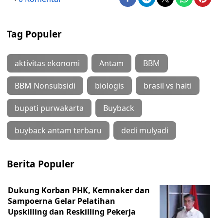
Tag Populer
aktivitas ekonomi
Antam
BBM
BBM Nonsubsidi
biologis
brasil vs haiti
bupati purwakarta
Buyback
buyback antam terbaru
dedi mulyadi
Berita Populer
Dukung Korban PHK, Kemnaker dan
Sampoerna Gelar Pelatihan
Upskilling dan Reskilling Pekerja