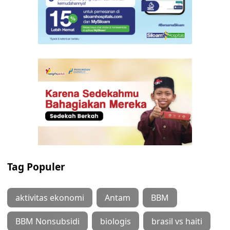
Tag Populer
aktivitas ekonomi
Antam
BBM
BBM Nonsubsidi
biologis
brasil vs haiti