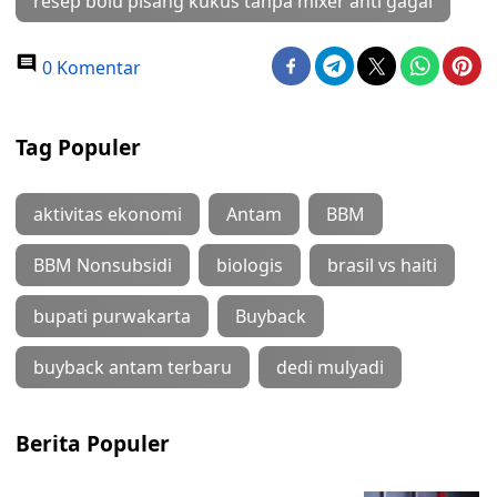
resep bolu pisang kukus tanpa mixer anti gagal
0 Komentar
Tag Populer
aktivitas ekonomi
Antam
BBM
BBM Nonsubsidi
biologis
brasil vs haiti
bupati purwakarta
Buyback
buyback antam terbaru
dedi mulyadi
Berita Populer