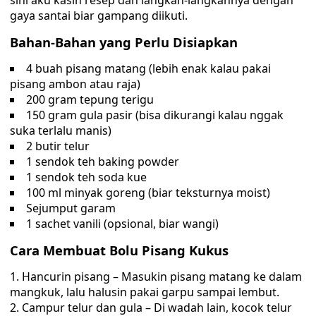
sini aku kasih resep dan langkah-langkahnya dengan
gaya santai biar gampang diikuti.
Bahan-Bahan yang Perlu Disiapkan
4 buah pisang matang (lebih enak kalau pakai
pisang ambon atau raja)
200 gram tepung terigu
150 gram gula pasir (bisa dikurangi kalau nggak
suka terlalu manis)
2 butir telur
1 sendok teh baking powder
1 sendok teh soda kue
100 ml minyak goreng (biar teksturnya moist)
Sejumput garam
1 sachet vanili (opsional, biar wangi)
Cara Membuat Bolu Pisang Kukus
Hancurin pisang – Masukin pisang matang ke dalam
mangkuk, lalu halusin pakai garpu sampai lembut.
Campur telur dan gula – Di wadah lain, kocok telur