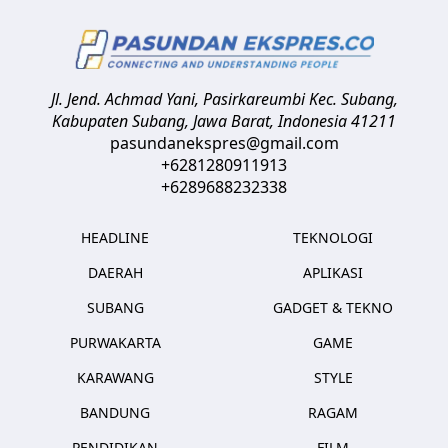
Jl. Jend. Achmad Yani, Pasirkareumbi
Kec. Subang,
Kabupaten Subang, Jawa Barat
,
Indonesia
41211
pasundanekspres@gmail.com
+6281280911913
+6289688232338
HEADLINE
TEKNOLOGI
DAERAH
APLIKASI
SUBANG
GADGET & TEKNO
PURWAKARTA
GAME
KARAWANG
STYLE
BANDUNG
RAGAM
PENDIDIKAN
FILM