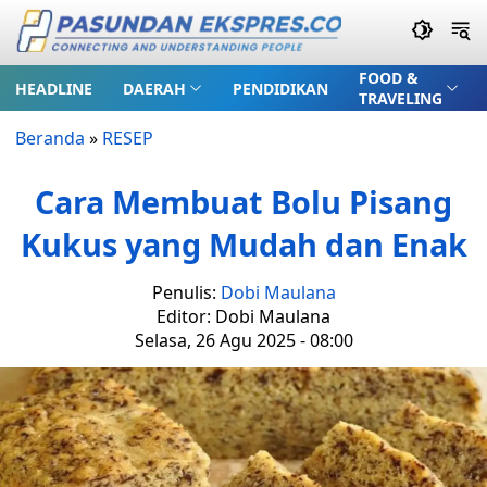
FOOD &
HEADLINE
DAERAH
PENDIDIKAN
TRAVELING
Beranda
»
RESEP
Cara Membuat Bolu Pisang
Kukus yang Mudah dan Enak
Penulis:
Dobi Maulana
Editor: Dobi Maulana
Selasa, 26 Agu 2025 - 08:00