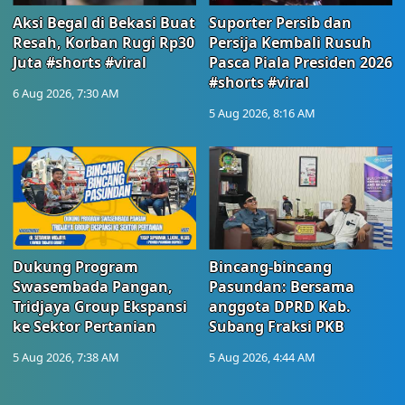
Aksi Begal di Bekasi Buat
Suporter Persib dan
Resah, Korban Rugi Rp30
Persija Kembali Rusuh
Juta #shorts #viral
Pasca Piala Presiden 2026
#shorts #viral
6 Aug 2026, 7:30 AM
5 Aug 2026, 8:16 AM
Dukung Program
Bincang-bincang
Swasembada Pangan,
Pasundan: Bersama
Tridjaya Group Ekspansi
anggota DPRD Kab.
ke Sektor Pertanian
Subang Fraksi PKB
5 Aug 2026, 7:38 AM
5 Aug 2026, 4:44 AM