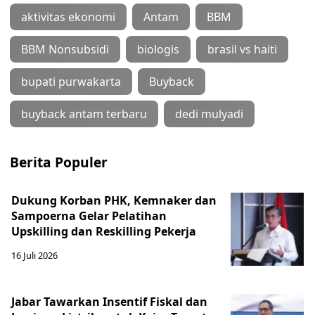
aktivitas ekonomi
Antam
BBM
BBM Nonsubsidi
biologis
brasil vs haiti
bupati purwakarta
Buyback
buyback antam terbaru
dedi mulyadi
Berita Populer
Dukung Korban PHK, Kemnaker dan
Sampoerna Gelar Pelatihan
Upskilling dan Reskilling Pekerja
16 Juli 2026
Jabar Tawarkan Insentif Fiskal dan