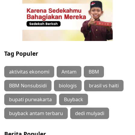
Tag Populer
aktivitas ekonomi
Antam
BBM
BBM Nonsubsidi
biologis
brasil vs haiti
bupati purwakarta
Buyback
buyback antam terbaru
dedi mulyadi
Berita Populer