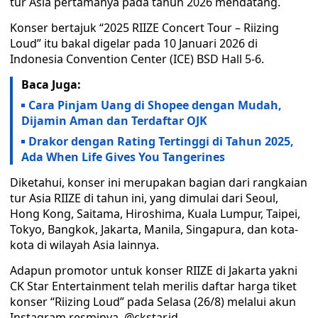
tur Asia pertamanya pada tahun 2026 mendatang.
Konser bertajuk “2025 RIIZE Concert Tour – Riizing
Loud” itu bakal digelar pada 10 Januari 2026 di
Indonesia Convention Center (ICE) BSD Hall 5-6.
Baca Juga:
Cara Pinjam Uang di Shopee dengan Mudah,
Dijamin Aman dan Terdaftar OJK
Drakor dengan Rating Tertinggi di Tahun 2025,
Ada When Life Gives You Tangerines
Diketahui, konser ini merupakan bagian dari rangkaian
tur Asia RIIZE di tahun ini, yang dimulai dari Seoul,
Hong Kong, Saitama, Hiroshima, Kuala Lumpur, Taipei,
Tokyo, Bangkok, Jakarta, Manila, Singapura, dan kota-
kota di wilayah Asia lainnya.
Adapun promotor untuk konser RIIZE di Jakarta yakni
CK Star Entertainment telah merilis daftar harga tiket
konser “Riizing Loud” pada Selasa (26/8) melalui akun
Instagram resminya, @ckstar.id.