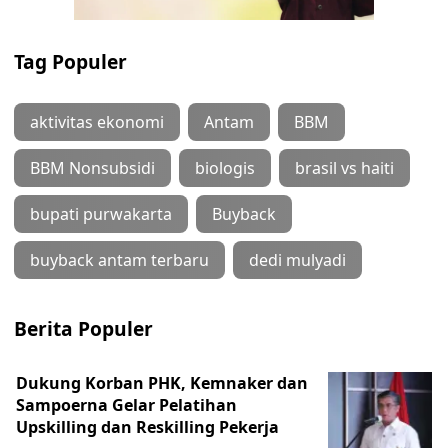
Tag Populer
aktivitas ekonomi
Antam
BBM
BBM Nonsubsidi
biologis
brasil vs haiti
bupati purwakarta
Buyback
buyback antam terbaru
dedi mulyadi
Berita Populer
Dukung Korban PHK, Kemnaker dan
Sampoerna Gelar Pelatihan
Upskilling dan Reskilling Pekerja