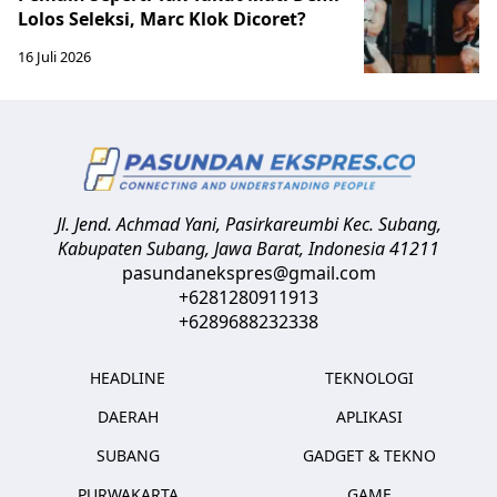
Lolos Seleksi, Marc Klok Dicoret?
16 Juli 2026
Jl. Jend. Achmad Yani, Pasirkareumbi
Kec. Subang,
Kabupaten Subang, Jawa Barat
,
Indonesia
41211
pasundanekspres@gmail.com
+6281280911913
+6289688232338
HEADLINE
TEKNOLOGI
DAERAH
APLIKASI
SUBANG
GADGET & TEKNO
PURWAKARTA
GAME