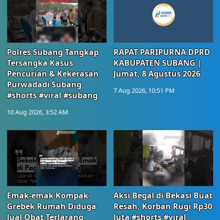
Polres Subang Tangkap
RAPAT PARIPURNA DPRD
Tersangka Kasus
KABUPATEN SUBANG |
Pencurian & Kekerasan
Jumat, 8 Agustus 2026
Purwadadi Subang
7 Aug 2026, 10:51 PM
#shorts #viral #subang
10 Aug 2026, 3:52 AM
Emak-emak Kompak
Aksi Begal di Bekasi Buat
Grebek Rumah Diduga
Resah, Korban Rugi Rp30
Jual Obat Terlarang
Juta #shorts #viral