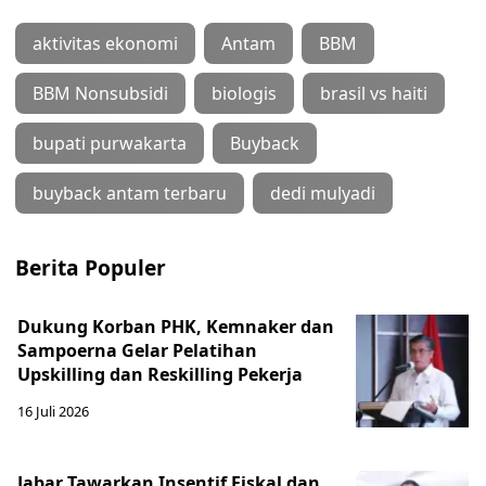
aktivitas ekonomi
Antam
BBM
BBM Nonsubsidi
biologis
brasil vs haiti
bupati purwakarta
Buyback
buyback antam terbaru
dedi mulyadi
Berita Populer
Dukung Korban PHK, Kemnaker dan
Sampoerna Gelar Pelatihan
Upskilling dan Reskilling Pekerja
16 Juli 2026
Jabar Tawarkan Insentif Fiskal dan