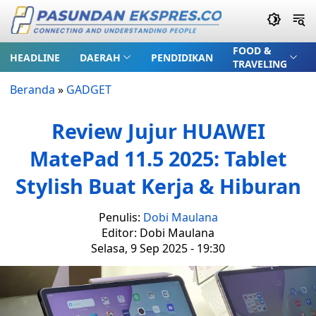
FOOD &
HEADLINE
DAERAH
PENDIDIKAN
TRAVELING
Beranda
»
GADGET
Review Jujur HUAWEI
MatePad 11.5 2025: Tablet
Stylish Buat Kerja & Hiburan
Penulis:
Dobi Maulana
Editor: Dobi Maulana
Selasa, 9 Sep 2025 - 19:30