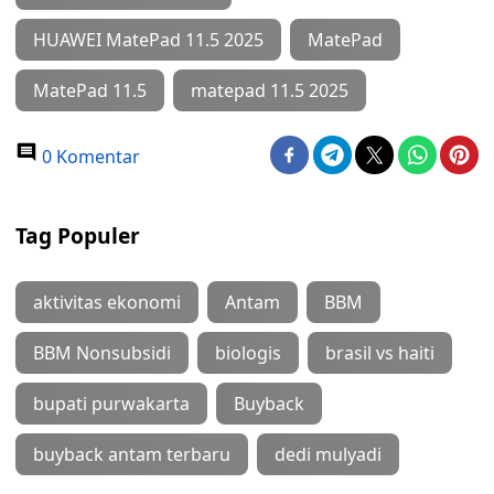
HUAWEI MatePad 11.5 2025
MatePad
MatePad 11.5
matepad 11.5 2025
0 Komentar
Tag Populer
aktivitas ekonomi
Antam
BBM
BBM Nonsubsidi
biologis
brasil vs haiti
bupati purwakarta
Buyback
buyback antam terbaru
dedi mulyadi