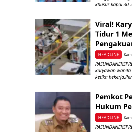
khusus kapal 30-2
Viral! Ka
Tidur 1 Me
Pengakua
HEADLINE
Kami
PASUNDANEKSPRES
karyawan wanita b
ketika bekerja.Pe
Pemkot Pe
Hukum Pe
HEADLINE
Kami
PASUNDANEKSPRES