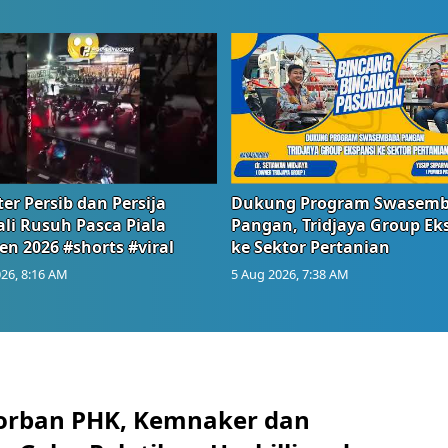
er Persib dan Persija
Dukung Program Swasem
li Rusuh Pasca Piala
Pangan, Tridjaya Group Ek
en 2026 #shorts #viral
ke Sektor Pertanian
26, 8:16 AM
5 Aug 2026, 7:38 AM
orban PHK, Kemnaker dan