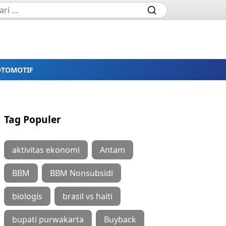
OTOMOTIF
Tag Populer
aktivitas ekonomi
Antam
BBM
BBM Nonsubsidi
biologis
brasil vs haiti
bupati purwakarta
Buyback