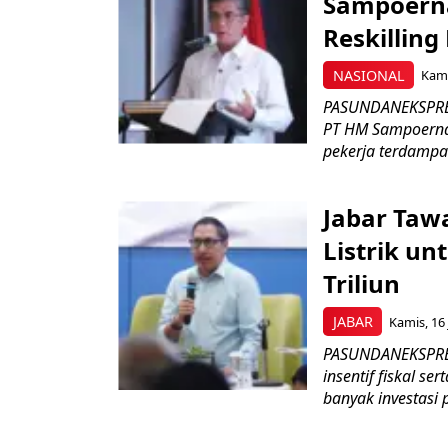
Sampoerna
Reskilling
NASIONAL
Kami
PASUNDANEKSPRES
PT HM Sampoerna
pekerja terdampa
Jabar Tawa
Listrik un
Triliun
JABAR
Kamis, 16 
PASUNDANEKSPRES
insentif fiskal s
banyak investasi 