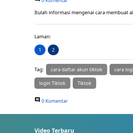
0 Komentar
Itulah informasi mengenai cara membuat a
Laman:
1
2
Tag:
cara daftar akun tiktok
cara log
login Tiktok
Tiktok
0 Komentar
Video Terbaru