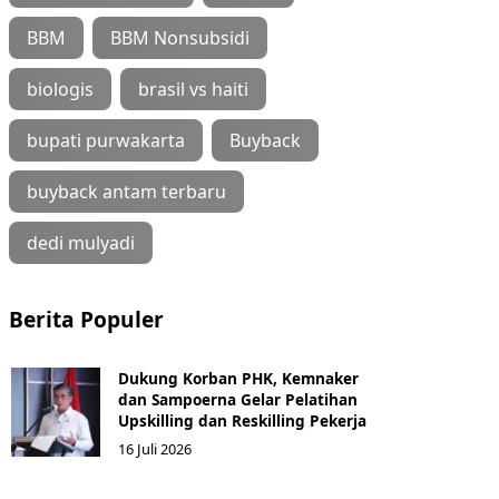
BBM
BBM Nonsubsidi
biologis
brasil vs haiti
bupati purwakarta
Buyback
buyback antam terbaru
dedi mulyadi
Berita Populer
Dukung Korban PHK, Kemnaker
dan Sampoerna Gelar Pelatihan
Upskilling dan Reskilling Pekerja
16 Juli 2026