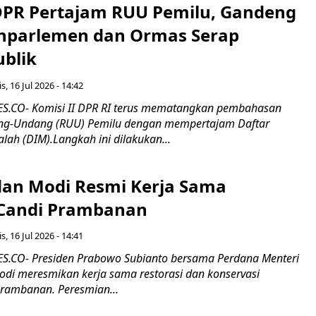
 DPR Pertajam RUU Pemilu, Gandeng
nparlemen dan Ormas Serap
ublik
s, 16 Jul 2026 - 14:42
.CO- Komisi II DPR RI terus mematangkan pembahasan
g-Undang (RUU) Pemilu dengan mempertajam Daftar
alah (DIM).Langkah ini dilakukan...
an Modi Resmi Kerja Sama
 Candi Prambanan
s, 16 Jul 2026 - 14:41
.CO- Presiden Prabowo Subianto bersama Perdana Menteri
odi meresmikan kerja sama restorasi dan konservasi
rambanan. Peresmian...