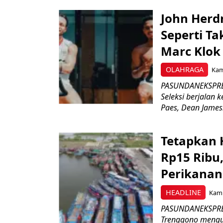
John Herd
Seperti Ta
Marc Klok 
OLAHRAGA
Kami
PASUNDANEKSPRES
Seleksi berjalan
Paes, Dean James.
Tetapkan 
Rp15 Ribu,
Perikanan
HEADLINE
Kami
PASUNDANEKSPRES
Trenggono meng