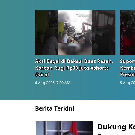
Aksi Begal di Bekasi Buat Resah,
Suport
Korban Rugi Rp30 Juta #shorts
Kemba
#viral
Presid
6 Aug 2026, 7:30 AM
5 Aug 20
Berita Terkini
Dukung K