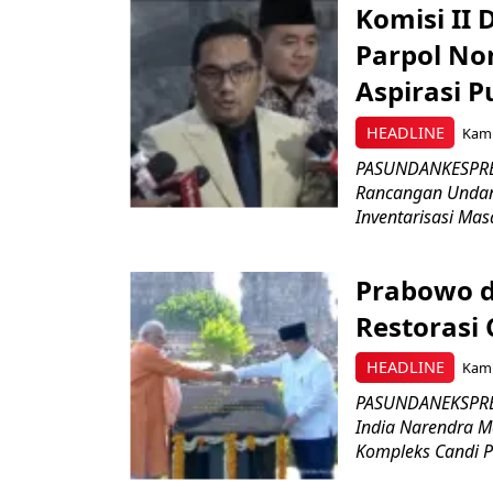
Komisi II
Parpol No
Aspirasi P
HEADLINE
Kami
PASUNDANKESPRES
Rancangan Undan
Inventarisasi Mas
Prabowo d
Restorasi
HEADLINE
Kami
PASUNDANEKSPRES
India Narendra M
Kompleks Candi P