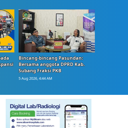
bada
Bincang-bincang Pasundan:
spansi
Bersama anggota DPRD Kab.
Subang Fraksi PKB
5 Aug 2026, 4:44 AM