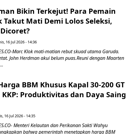
man Bikin Terkejut! Para Pemain
k Takut Mati Demi Lolos Seleksi,
Dicoret?
s, 16 Jul 2026 - 14:36
.CO-Marc Klok mati-matian rebut skuad utama Garuda.
 ketat. John Herdman akui belum puas.Reuni dengan Maarten
..
Harga BBM Khusus Kapal 30-200 GT
 KKP: Produktivitas dan Daya Saing
s, 16 Jul 2026 - 14:35
.CO- Menteri Kelautan dan Perikanan Sakti Wahyu
ungkapkan bahwa pemerintah menetapkan harga BBM