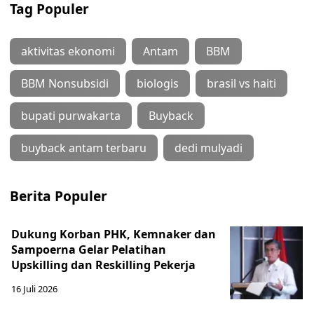
Tag Populer
aktivitas ekonomi
Antam
BBM
BBM Nonsubsidi
biologis
brasil vs haiti
bupati purwakarta
Buyback
buyback antam terbaru
dedi mulyadi
Berita Populer
Dukung Korban PHK, Kemnaker dan
Sampoerna Gelar Pelatihan
Upskilling dan Reskilling Pekerja
16 Juli 2026