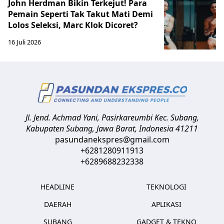
John Herdman Bikin Terkejut! Para
Pemain Seperti Tak Takut Mati Demi
Lolos Seleksi, Marc Klok Dicoret?
16 Juli 2026
Jl. Jend. Achmad Yani, Pasirkareumbi
Kec. Subang,
Kabupaten Subang, Jawa Barat
,
Indonesia
41211
pasundanekspres@gmail.com
+6281280911913
+6289688232338
HEADLINE
TEKNOLOGI
DAERAH
APLIKASI
SUBANG
GADGET & TEKNO