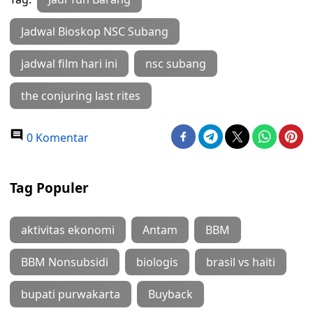
Jadwal Bioskop NSC Subang
jadwal film hari ini
nsc subang
the conjuring last rites
0 Komentar
Tag Populer
aktivitas ekonomi
Antam
BBM
BBM Nonsubsidi
biologis
brasil vs haiti
bupati purwakarta
Buyback