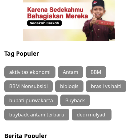
Tag Populer
aktivitas ekonomi
Antam
BBM
BBM Nonsubsidi
biologis
brasil vs haiti
bupati purwakarta
Buyback
buyback antam terbaru
dedi mulyadi
Berita Populer