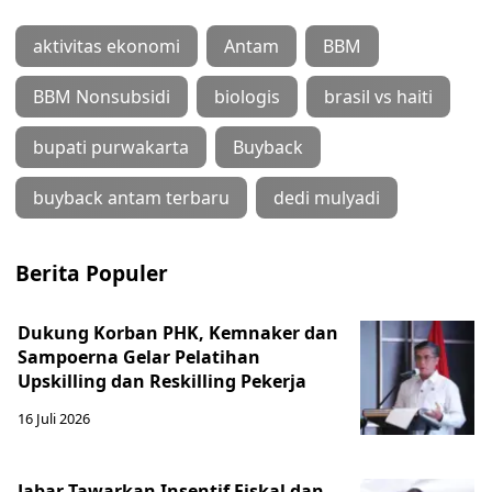
aktivitas ekonomi
Antam
BBM
BBM Nonsubsidi
biologis
brasil vs haiti
bupati purwakarta
Buyback
buyback antam terbaru
dedi mulyadi
Berita Populer
Dukung Korban PHK, Kemnaker dan
Sampoerna Gelar Pelatihan
Upskilling dan Reskilling Pekerja
16 Juli 2026
Jabar Tawarkan Insentif Fiskal dan