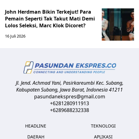
John Herdman Bikin Terkejut! Para
Pemain Seperti Tak Takut Mati Demi
Lolos Seleksi, Marc Klok Dicoret?
16 Juli 2026
Jl. Jend. Achmad Yani, Pasirkareumbi
Kec. Subang,
Kabupaten Subang, Jawa Barat
,
Indonesia
41211
pasundanekspres@gmail.com
+6281280911913
+6289688232338
HEADLINE
TEKNOLOGI
DAERAH
APLIKASI