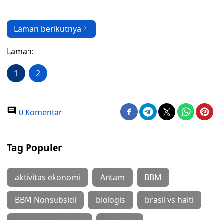
Laman berikutnya
Laman:
1
2
0 Komentar
Tag Populer
aktivitas ekonomi
Antam
BBM
BBM Nonsubsidi
biologis
brasil vs haiti