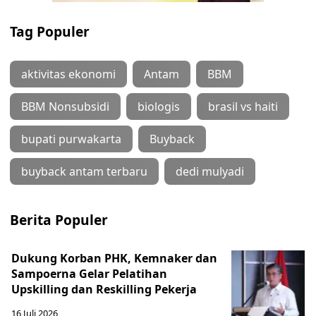
Tag Populer
aktivitas ekonomi
Antam
BBM
BBM Nonsubsidi
biologis
brasil vs haiti
bupati purwakarta
Buyback
buyback antam terbaru
dedi mulyadi
Berita Populer
Dukung Korban PHK, Kemnaker dan
Sampoerna Gelar Pelatihan
Upskilling dan Reskilling Pekerja
16 Juli 2026