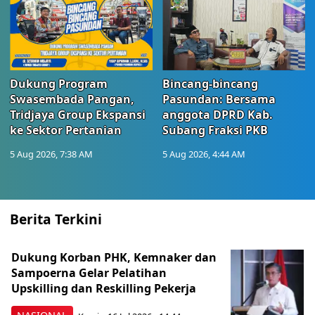
Dukung Program
Bincang-bincang
Swasembada Pangan,
Pasundan: Bersama
Tridjaya Group Ekspansi
anggota DPRD Kab.
ke Sektor Pertanian
Subang Fraksi PKB
5 Aug 2026, 7:38 AM
5 Aug 2026, 4:44 AM
Berita Terkini
Dukung Korban PHK, Kemnaker dan
Sampoerna Gelar Pelatihan
Upskilling dan Reskilling Pekerja