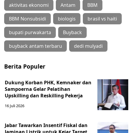
aktivitas ekonomi
Antam
BBM
BBM Nonsubsidi
biologis
brasil vs haiti
bupati purwakarta
Buyback
buyback antam terbaru
dedi mulyadi
Berita Populer
Dukung Korban PHK, Kemnaker dan
Sampoerna Gelar Pelatihan
Upskilling dan Reskilling Pekerja
16 Juli 2026
Jabar Tawarkan Insentif Fiskal dan
Jaminan Listrik untuk Kejar Target