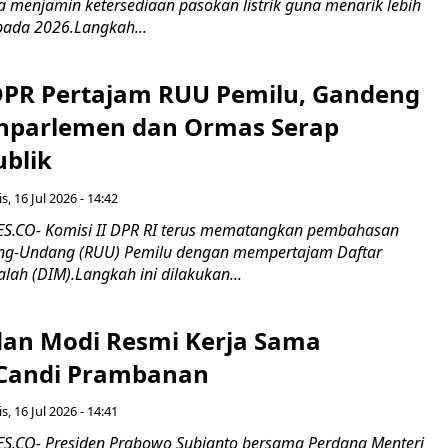
erta menjamin ketersediaan pasokan listrik guna menarik lebih
pada 2026.Langkah...
 DPR Pertajam RUU Pemilu, Gandeng
nparlemen dan Ormas Serap
ublik
s, 16 Jul 2026 - 14:42
.CO- Komisi II DPR RI terus mematangkan pembahasan
g-Undang (RUU) Pemilu dengan mempertajam Daftar
alah (DIM).Langkah ini dilakukan...
an Modi Resmi Kerja Sama
 Candi Prambanan
s, 16 Jul 2026 - 14:41
.CO- Presiden Prabowo Subianto bersama Perdana Menteri