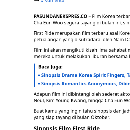
0 Komentar
PASUNDANEKSPRES.CO
– Film Korea terbar
Cha Eun Woo segera tayang di bulan ini, sim
First Ride merupakan film terbaru asal Ko
petualangan yang disutradarai oleh Nam D
Film ini akan mengikuti kisah lima sahabat
mereka untuk melakukan liburan bersama ke
Baca Juga:
Sinopsis Drama Korea Spirit Fingers, 
Sinopsis Romantics Anonymous, Dibin
Adapun film ini dibintangi oleh sederet akt
Neul, Kim Young Kwang, hingga Cha Eun W
Buat kamu yang ingin tahu sinopsis dan jadwa
yang siap tayang di bulan Oktober.
Sinopsis Film First Ride