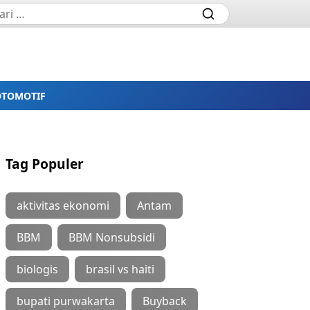
OTOMOTIF
Tag Populer
aktivitas ekonomi
Antam
BBM
BBM Nonsubsidi
biologis
brasil vs haiti
bupati purwakarta
Buyback