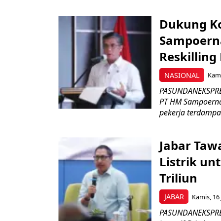
Dukung K
Sampoerna
Reskilling
NASIONAL
Kami
PASUNDANEKSPRES
PT HM Sampoerna
pekerja terdampa
Jabar Tawa
Listrik un
Triliun
JABAR
Kamis, 16 
PASUNDANEKSPRES