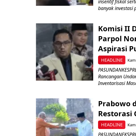
insentif fiskal s
banyak investasi 
Komisi II
Parpol No
Aspirasi P
HEADLINE
Kami
PASUNDANKESPRES
Rancangan Undan
Inventarisasi Mas
Prabowo d
Restorasi
HEADLINE
Kami
PASUNDANEKSPRES