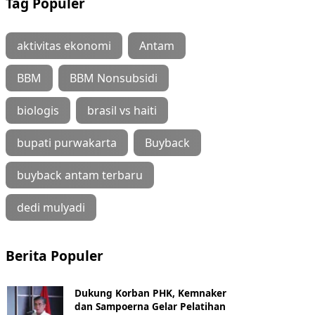
Tag Populer
aktivitas ekonomi
Antam
BBM
BBM Nonsubsidi
biologis
brasil vs haiti
bupati purwakarta
Buyback
buyback antam terbaru
dedi mulyadi
Berita Populer
Dukung Korban PHK, Kemnaker
dan Sampoerna Gelar Pelatihan