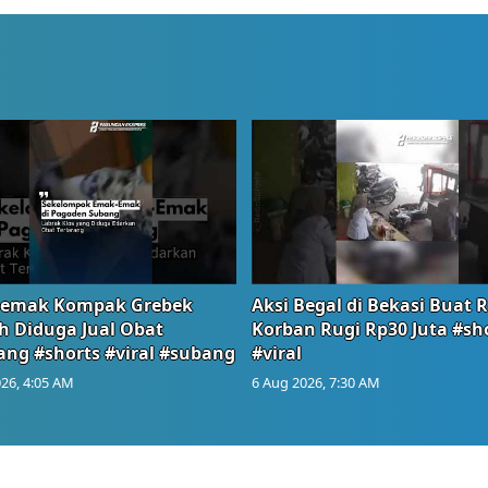
emak Kompak Grebek
Aksi Begal di Bekasi Buat 
 Diduga Jual Obat
Korban Rugi Rp30 Juta #sh
ang #shorts #viral #subang
#viral
26, 4:05 AM
6 Aug 2026, 7:30 AM