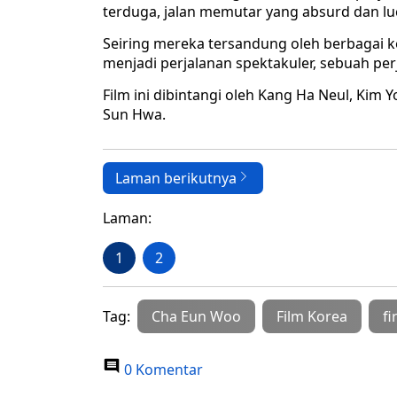
terduga, jalan memutar yang absurd dan l
Seiring mereka tersandung oleh berbagai 
menjadi perjalanan spektakuler, sebuah per
Film ini dibintangi oleh Kang Ha Neul, Ki
Sun Hwa.
Laman berikutnya
Laman:
1
2
Tag:
Cha Eun Woo
Film Korea
fi
0 Komentar