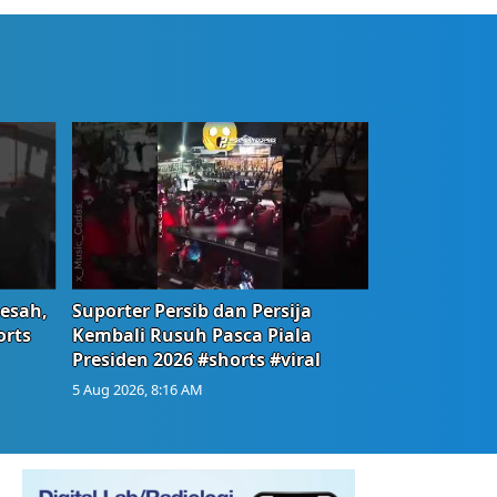
Resah,
Suporter Persib dan Persija
orts
Kembali Rusuh Pasca Piala
Presiden 2026 #shorts #viral
5 Aug 2026, 8:16 AM