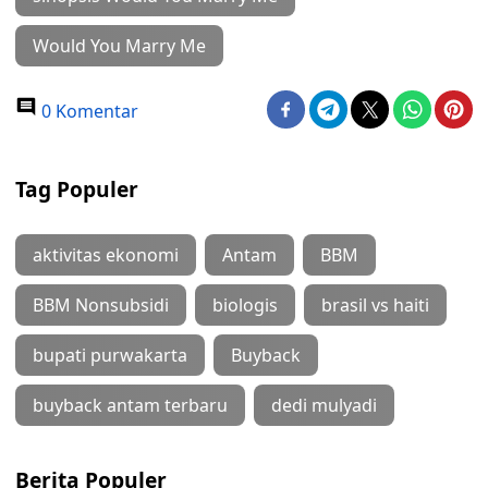
Would You Marry Me
0 Komentar
Tag Populer
aktivitas ekonomi
Antam
BBM
BBM Nonsubsidi
biologis
brasil vs haiti
bupati purwakarta
Buyback
buyback antam terbaru
dedi mulyadi
Berita Populer