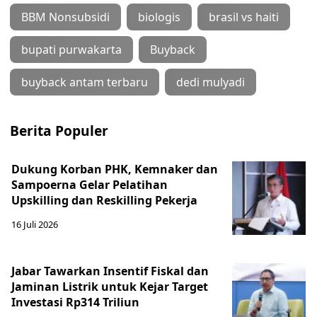
BBM Nonsubsidi
biologis
brasil vs haiti
bupati purwakarta
Buyback
buyback antam terbaru
dedi mulyadi
Berita Populer
Dukung Korban PHK, Kemnaker dan
Sampoerna Gelar Pelatihan
Upskilling dan Reskilling Pekerja
16 Juli 2026
Jabar Tawarkan Insentif Fiskal dan
Jaminan Listrik untuk Kejar Target
Investasi Rp314 Triliun