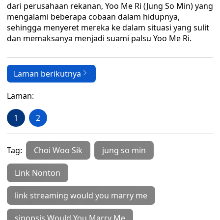
dari perusahaan rekanan, Yoo Me Ri (Jung So Min) yang
mengalami beberapa cobaan dalam hidupnya,
sehingga menyeret mereka ke dalam situasi yang sulit
dan memaksanya menjadi suami palsu Yoo Me Ri.
Laman berikutnya
Laman:
1
2
Tag:
Choi Woo Sik
jung so min
Link Nonton
link streaming would you marry me
sinopsis Would You Marry Me