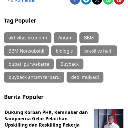
0 Komentar
Tag Populer
aktivitas ekonomi
Antam
BBM
BBM Nonsubsidi
biologis
brasil vs haiti
bupati purwakarta
Buyback
buyback antam terbaru
dedi mulyadi
Berita Populer
Dukung Korban PHK, Kemnaker dan
Sampoerna Gelar Pelatihan
Upskilling dan Reskilling Pekerja