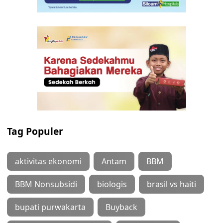
Tag Populer
aktivitas ekonomi
Antam
BBM
BBM Nonsubsidi
biologis
brasil vs haiti
bupati purwakarta
Buyback