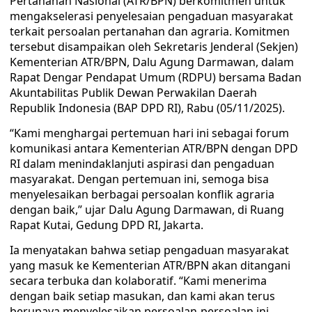
Pertanahan Nasional (ATR/BPN) berkomitmen untuk
mengakselerasi penyelesaian pengaduan masyarakat
terkait persoalan pertanahan dan agraria. Komitmen
tersebut disampaikan oleh Sekretaris Jenderal (Sekjen)
Kementerian ATR/BPN, Dalu Agung Darmawan, dalam
Rapat Dengar Pendapat Umum (RDPU) bersama Badan
Akuntabilitas Publik Dewan Perwakilan Daerah
Republik Indonesia (BAP DPD RI), Rabu (05/11/2025).
“Kami menghargai pertemuan hari ini sebagai forum
komunikasi antara Kementerian ATR/BPN dengan DPD
RI dalam menindaklanjuti aspirasi dan pengaduan
masyarakat. Dengan pertemuan ini, semoga bisa
menyelesaikan berbagai persoalan konflik agraria
dengan baik,” ujar Dalu Agung Darmawan, di Ruang
Rapat Kutai, Gedung DPD RI, Jakarta.
Ia menyatakan bahwa setiap pengaduan masyarakat
yang masuk ke Kementerian ATR/BPN akan ditangani
secara terbuka dan kolaboratif. “Kami menerima
dengan baik setiap masukan, dan kami akan terus
berupaya menyelesaikan persoalan-persoalan ini