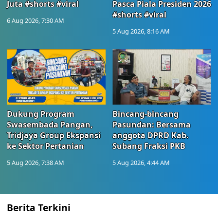
Juta #shorts #viral
Pasca Piala Presiden 2026
#shorts #viral
6 Aug 2026, 7:30 AM
5 Aug 2026, 8:16 AM
Dukung Program
Bincang-bincang
Swasembada Pangan,
Pasundan: Bersama
Tridjaya Group Ekspansi
anggota DPRD Kab.
ke Sektor Pertanian
Subang Fraksi PKB
5 Aug 2026, 7:38 AM
5 Aug 2026, 4:44 AM
Berita Terkini