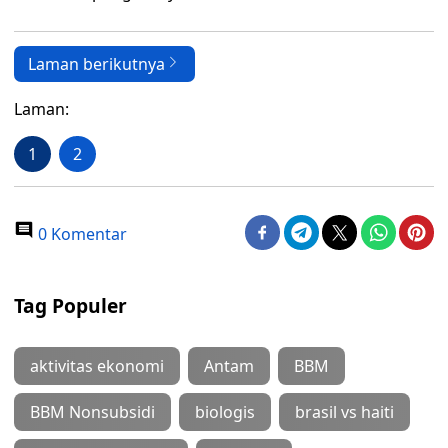
Laman berikutnya
Laman:
1
2
0 Komentar
Tag Populer
aktivitas ekonomi
Antam
BBM
BBM Nonsubsidi
biologis
brasil vs haiti