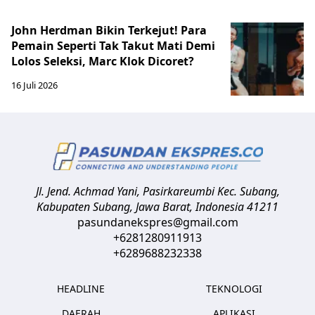
John Herdman Bikin Terkejut! Para
Pemain Seperti Tak Takut Mati Demi
Lolos Seleksi, Marc Klok Dicoret?
16 Juli 2026
Jl. Jend. Achmad Yani, Pasirkareumbi
Kec. Subang,
Kabupaten Subang, Jawa Barat
,
Indonesia
41211
pasundanekspres@gmail.com
+6281280911913
+6289688232338
HEADLINE
TEKNOLOGI
DAERAH
APLIKASI