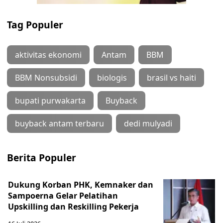
Tag Populer
aktivitas ekonomi
Antam
BBM
BBM Nonsubsidi
biologis
brasil vs haiti
bupati purwakarta
Buyback
buyback antam terbaru
dedi mulyadi
Berita Populer
Dukung Korban PHK, Kemnaker dan
Sampoerna Gelar Pelatihan
Upskilling dan Reskilling Pekerja