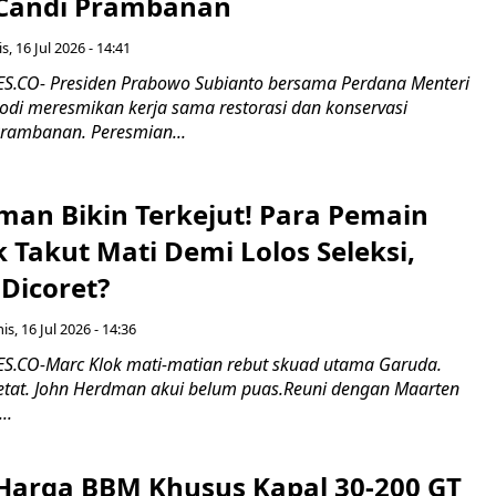
 Candi Prambanan
s, 16 Jul 2026 - 14:41
.CO- Presiden Prabowo Subianto bersama Perdana Menteri
odi meresmikan kerja sama restorasi dan konservasi
rambanan. Peresmian...
man Bikin Terkejut! Para Pemain
k Takut Mati Demi Lolos Seleksi,
Dicoret?
s, 16 Jul 2026 - 14:36
.CO-Marc Klok mati-matian rebut skuad utama Garuda.
 ketat. John Herdman akui belum puas.Reuni dengan Maarten
..
Harga BBM Khusus Kapal 30-200 GT