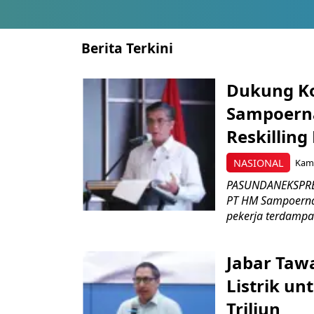
Berita Terkini
Dukung K
Sampoerna
Reskilling
NASIONAL
Kami
PASUNDANEKSPRES
PT HM Sampoerna
pekerja terdampa
Jabar Tawa
Listrik un
Triliun