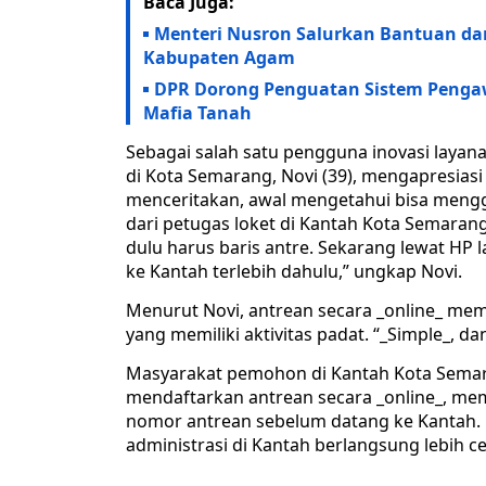
Baca Juga:
Menteri Nusron Salurkan Bantuan dan
Kabupaten Agam
DPR Dorong Penguatan Sistem Penga
Mafia Tanah
Sebagai salah satu pengguna inovasi layana
di Kota Semarang, Novi (39), mengapresias
menceritakan, awal mengetahui bisa mengg
dari petugas loket di Kantah Kota Semarang
dulu harus baris antre. Sekarang lewat HP
ke Kantah terlebih dahulu,” ungkap Novi.
Menurut Novi, antrean secara _online_ me
yang memiliki aktivitas padat. “_Simple_, da
Masyarakat pemohon di Kantah Kota Sema
mendaftarkan antrean secara _online_, me
nomor antrean sebelum datang ke Kantah. 
administrasi di Kantah berlangsung lebih cepa