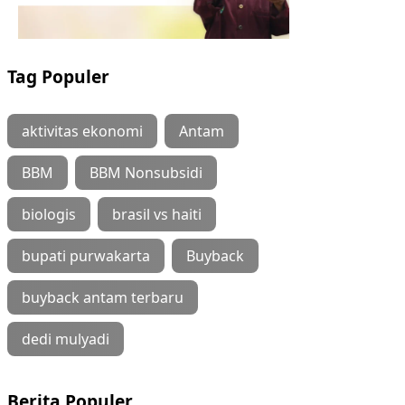
Tag Populer
aktivitas ekonomi
Antam
BBM
BBM Nonsubsidi
biologis
brasil vs haiti
bupati purwakarta
Buyback
buyback antam terbaru
dedi mulyadi
Berita Populer