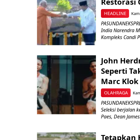
Restorasi
HEADLINE
Kami
PASUNDANEKSPRES
India Narendra M
Kompleks Candi P
John Herd
Seperti Ta
Marc Klok 
OLAHRAGA
Kami
PASUNDANEKSPRES
Seleksi berjalan
Paes, Dean James.
Tetapkan 