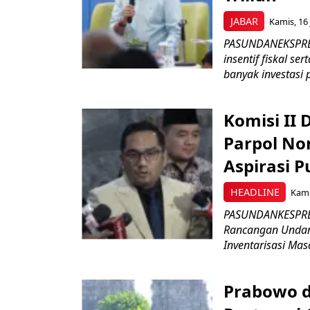
JABAR
Kamis, 16 
PASUNDANEKSPRES
insentif fiskal s
banyak investasi 
Komisi II
Parpol No
Aspirasi P
HEADLINE
Kami
PASUNDANKESPRES
Rancangan Undan
Inventarisasi Mas
Prabowo d