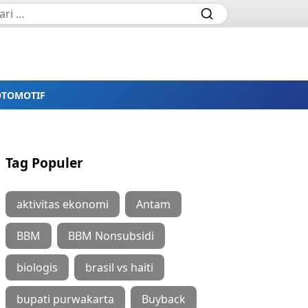
OTOMOTIF
Tag Populer
aktivitas ekonomi
Antam
BBM
BBM Nonsubsidi
biologis
brasil vs haiti
bupati purwakarta
Buyback