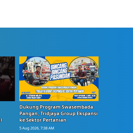
Dukung Program Swasembada
Pangan, Tridjaya Group Ekspansi
l
ke Sektor Pertanian
5 Aug 2026, 7:38 AM