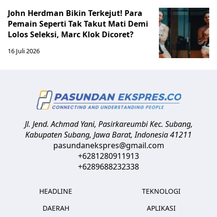
John Herdman Bikin Terkejut! Para
Pemain Seperti Tak Takut Mati Demi
Lolos Seleksi, Marc Klok Dicoret?
16 Juli 2026
Jl. Jend. Achmad Yani, Pasirkareumbi
Kec. Subang,
Kabupaten Subang, Jawa Barat
,
Indonesia
41211
pasundanekspres@gmail.com
+6281280911913
+6289688232338
HEADLINE
TEKNOLOGI
DAERAH
APLIKASI