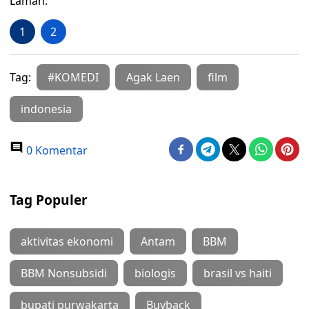
Laman:
1
2
Tag:
#KOMEDI
Agak Laen
film
indonesia
0 Komentar
Tag Populer
aktivitas ekonomi
Antam
BBM
BBM Nonsubsidi
biologis
brasil vs haiti
bupati purwakarta
Buyback