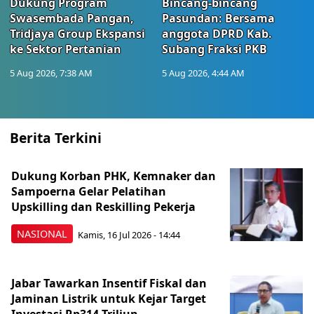
Dukung Program
Bincang-bincang
Swasembada Pangan,
Pasundan: Bersama
Tridjaya Group Ekspansi
anggota DPRD Kab.
ke Sektor Pertanian
Subang Fraksi PKB
5 Aug 2026, 7:38 AM
5 Aug 2026, 4:44 AM
Berita Terkini
Dukung Korban PHK, Kemnaker dan
Sampoerna Gelar Pelatihan
Upskilling dan Reskilling Pekerja
NASIONAL
Kamis, 16 Jul 2026 - 14:44
Jabar Tawarkan Insentif Fiskal dan
Jaminan Listrik untuk Kejar Target