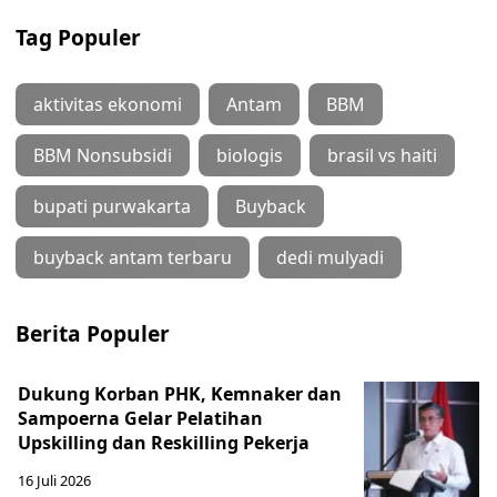
Tag Populer
aktivitas ekonomi
Antam
BBM
BBM Nonsubsidi
biologis
brasil vs haiti
bupati purwakarta
Buyback
buyback antam terbaru
dedi mulyadi
Berita Populer
Dukung Korban PHK, Kemnaker dan
Sampoerna Gelar Pelatihan
Upskilling dan Reskilling Pekerja
16 Juli 2026