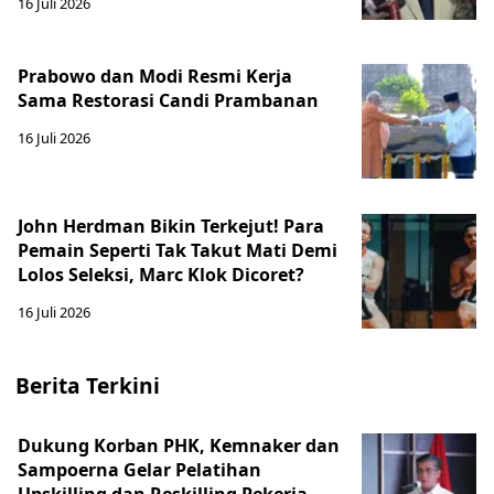
16 Juli 2026
Prabowo dan Modi Resmi Kerja
Sama Restorasi Candi Prambanan
16 Juli 2026
John Herdman Bikin Terkejut! Para
Pemain Seperti Tak Takut Mati Demi
Lolos Seleksi, Marc Klok Dicoret?
16 Juli 2026
Berita Terkini
Dukung Korban PHK, Kemnaker dan
Sampoerna Gelar Pelatihan