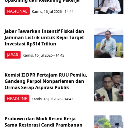
Upskilling dan Reskilling Pekerja
NASIONAL
Kamis, 16 Jul 2026 - 14:44
Jabar Tawarkan Insentif Fiskal dan
Jaminan Listrik untuk Kejar Target
Investasi Rp314 Triliun
JABAR
Kamis, 16 Jul 2026 - 14:43
Komisi II DPR Pertajam RUU Pemilu,
Gandeng Parpol Nonparlemen dan
Ormas Serap Aspirasi Publik
HEADLINE
Kamis, 16 Jul 2026 - 14:42
Prabowo dan Modi Resmi Kerja
Sama Restorasi Candi Prambanan