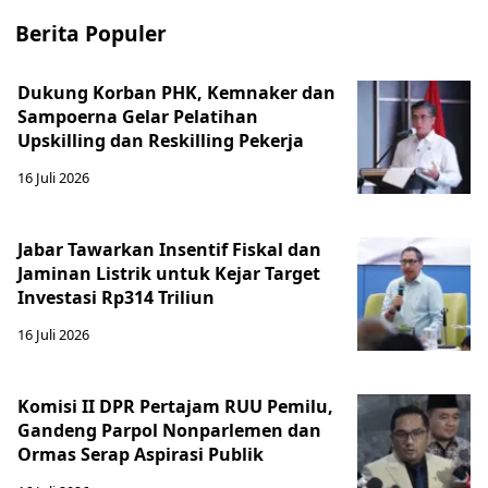
Berita Populer
Dukung Korban PHK, Kemnaker dan
Sampoerna Gelar Pelatihan
Upskilling dan Reskilling Pekerja
16 Juli 2026
Jabar Tawarkan Insentif Fiskal dan
Jaminan Listrik untuk Kejar Target
Investasi Rp314 Triliun
16 Juli 2026
Komisi II DPR Pertajam RUU Pemilu,
Gandeng Parpol Nonparlemen dan
Ormas Serap Aspirasi Publik