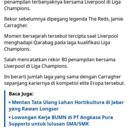
penampilan terbanyaknya bersama Liverpool di Liga
Champions.
Rekor sebelumnya dipegang legenda The Reds, Jamie
Carragher.
Momen bersejarah tersebut tercipta saat Liverpool
menghadapi Qarabag pada laga kualifikasi Liga
Champions.
Salah mencatatkan rekor 80 penampilan bersama
Liverpool di Liga Champions.
Ini berarti jumlah laga yang sama dengan Carragher
sepanjang kariernya di kompetisi elite Eropa tersebut.
Baca Juga:
Mentan Tata Ulang Lahan Hortikultura di Jabar
yang Rawan Longsor
Lowongan Kerja BUMN di PT Angkasa Pura
Supports untuk lulusan SMA/SMK