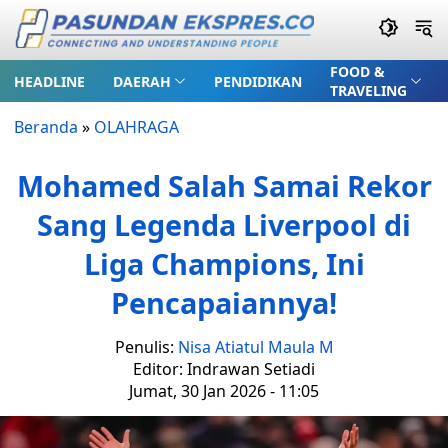
FOOD &
HEADLINE
DAERAH
PENDIDIKAN
TRAVELING
Beranda
»
OLAHRAGA
Mohamed Salah Samai Rekor
Sang Legenda Liverpool di
Liga Champions, Ini
Pencapaiannya!
Penulis:
Nisa Atiatul Maula M
Editor: Indrawan Setiadi
Jumat, 30 Jan 2026 - 11:05