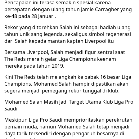
Pencapaian ini terasa semakin spesial karena
bertepatan dengan ulang tahun Jamie Carragher yang
ke-48 pada 28 Januari.
Rekor yang ditorehkan Salah ini sebagai hadiah ulang
tahun unik sang legenda, sekaligus simbol regenerasi
dari Salah kepada mantan kapten Liverpool itu
Bersama Liverpool, Salah menjadi figur sentral saat
The Reds meraih gelar Liga Champions keenam
mereka pada tahun 2019.
Kini The Reds telah melangkah ke babak 16 besar Liga
Champions, Mohamed Salah hampir dipastikan akan
segera menjadi pemegang rekor tunggal di klub.
Mohamed Salah Masih Jadi Target Utama Klub Liga Pro
Saudi
Meskipun Liga Pro Saudi memprioritaskan perekrutan
pemain muda, namun Mohamed Salah tetap menjadi
daya tarik tersendiri dengan pengaruh besarnya di