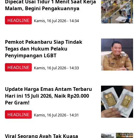
Dipecat Usai Tidur 1 Menit Saat Kerja
Malam, Begini Pengakuannya
HEADLINE
Kamis, 16 Jul 2026 - 14:34
Pemkot Pekanbaru Siap Tindak
Tegas dan Hukum Pelaku
Penyimpangan LGBT
HEADLINE
Kamis, 16 Jul 2026 - 14:33
Update Harga Emas Antam Terbaru
Hari ini 15 Juli 2026, Naik Rp20.000
Per Gram!
HEADLINE
Kamis, 16 Jul 2026 - 14:31
Viral Seorang Ayah Tak Kuasa