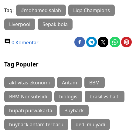
Tag:
#mohamed salah
Liga Champions
Liverpool
Sepak bola
0 Komentar
Tag Populer
aktivitas ekonomi
Antam
BBM
BBM Nonsubsidi
biologis
brasil vs haiti
bupati purwakarta
Buyback
buyback antam terbaru
dedi mulyadi