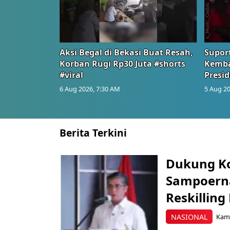
Aksi Begal di Bekasi Buat Resah,
Suport
Korban Rugi Rp30 Juta #shorts
Kemba
#viral
Presid
6 Aug 2026, 7:30 AM
5 Aug 20
Berita Terkini
Dukung K
Sampoerna
Reskilling
NASIONAL
Kami