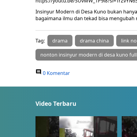
https://youtu.be/SUvMW_1P9l8?si=TrZvY
Insinyur Modern di Desa Kuno bukan hanya s
bagaimana ilmu dan tekad bisa mengubah 
Tag:
drama
drama china
link n
nonton insinyur modern di desa kuno full
0 Komentar
Video Terbaru