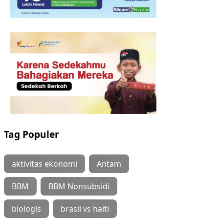
Tag Populer
aktivitas ekonomi
Antam
BBM
BBM Nonsubsidi
biologis
brasil vs haiti