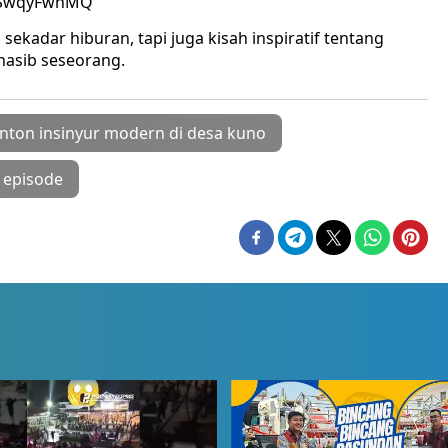
N6SwqyFwhMQ
ekadar hiburan, tapi juga kisah inspiratif tentang
nasib seseorang.
onton insinyur modern di desa kuno
 episode