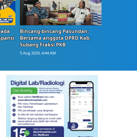
bada
Bincang-bincang Pasundan:
spansi
Bersama anggota DPRD Kab.
Subang Fraksi PKB
5 Aug 2026, 4:44 AM