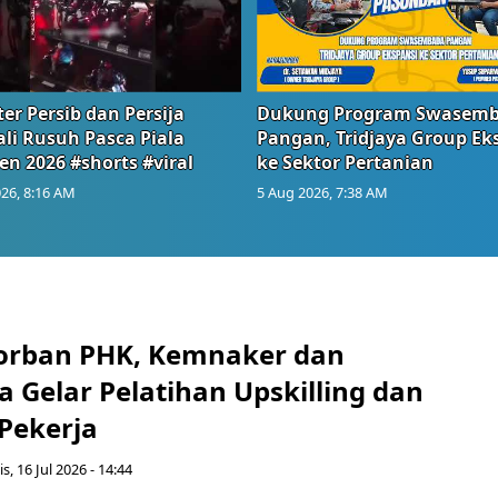
er Persib dan Persija
Dukung Program Swasem
li Rusuh Pasca Piala
Pangan, Tridjaya Group Ek
en 2026 #shorts #viral
ke Sektor Pertanian
26, 8:16 AM
5 Aug 2026, 7:38 AM
orban PHK, Kemnaker dan
 Gelar Pelatihan Upskilling dan
 Pekerja
s, 16 Jul 2026 - 14:44