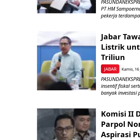
PASUNDANEKSPRES
PT HM Sampoerna
pekerja terdampa
Jabar Tawa
Listrik un
Triliun
JABAR
Kamis, 16 
PASUNDANEKSPRES
insentif fiskal s
banyak investasi 
Komisi II
Parpol No
Aspirasi P