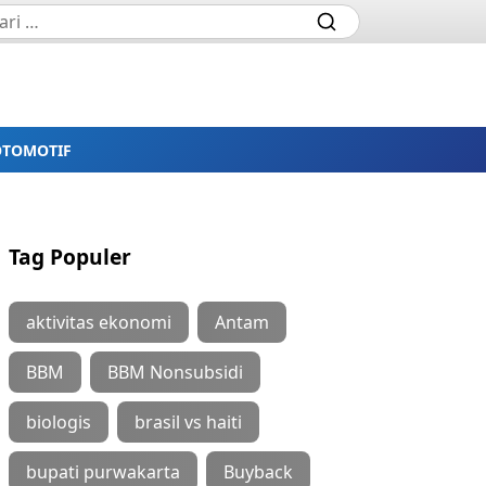
OTOMOTIF
Tag Populer
aktivitas ekonomi
Antam
BBM
BBM Nonsubsidi
biologis
brasil vs haiti
bupati purwakarta
Buyback