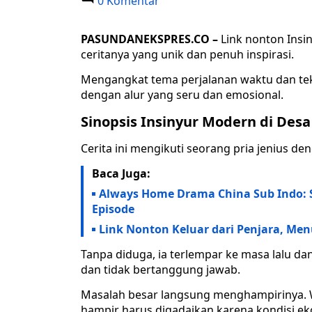
0 Komentar
PASUNDANEKSPRES.CO –
Link nonton Insi
ceritanya yang unik dan penuh inspirasi.
Mengangkat tema perjalanan waktu dan tekn
dengan alur yang seru dan emosional.
Sinopsis Insinyur Modern di Des
Cerita ini mengikuti seorang pria jenius de
Baca Juga:
Always Home Drama China Sub Indo: S
Episode
Link Nonton Keluar dari Penjara, Men
Tanpa diduga, ia terlempar ke masa lalu da
dan tidak bertanggung jawab.
Masalah besar langsung menghampirinya. Wa
hampir harus digadaikan karena kondisi e