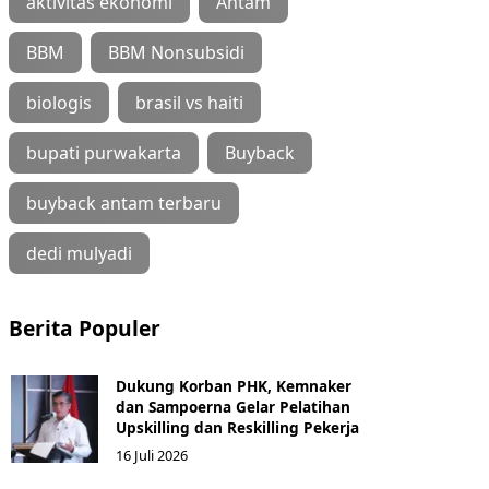
aktivitas ekonomi
Antam
BBM
BBM Nonsubsidi
biologis
brasil vs haiti
bupati purwakarta
Buyback
buyback antam terbaru
dedi mulyadi
Berita Populer
Dukung Korban PHK, Kemnaker
dan Sampoerna Gelar Pelatihan
Upskilling dan Reskilling Pekerja
16 Juli 2026