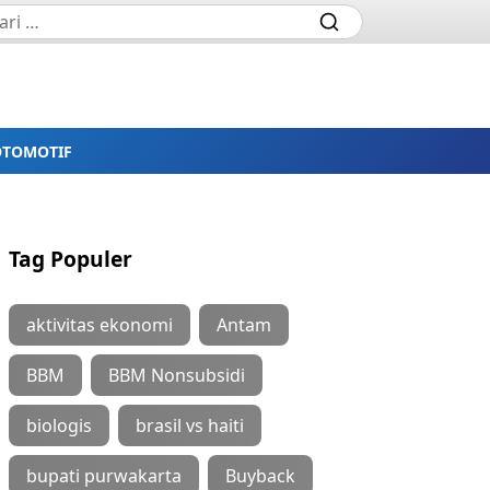
OTOMOTIF
Tag Populer
aktivitas ekonomi
Antam
BBM
BBM Nonsubsidi
biologis
brasil vs haiti
bupati purwakarta
Buyback