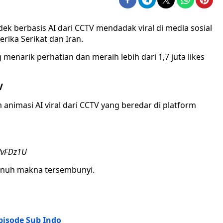
dek berbasis AI dari CCTV mendadak viral di media sosial
rika Serikat dan Iran.
 menarik perhatian dan meraih lebih dari 1,7 juta likes
V
m animasi AI viral dari CCTV yang beredar di platform
MvFDz1U
 penuh makna tersembunyi.
pisode Sub Indo