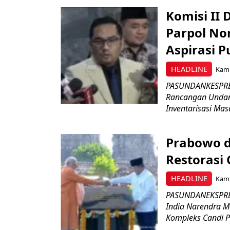
Komisi II
Parpol No
Aspirasi P
HEADLINE
Kami
PASUNDANKESPRES
Rancangan Undan
Inventarisasi Mas
Prabowo d
Restorasi
HEADLINE
Kami
PASUNDANEKSPRES
India Narendra M
Kompleks Candi P