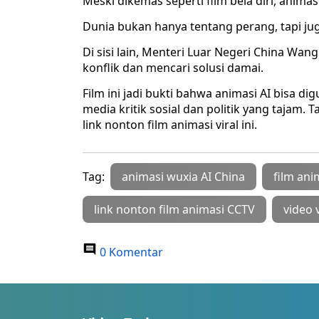
Meski dikemas seperti film bela diri, anim
Dunia bukan hanya tentang perang, tapi j
Di sisi lain, Menteri Luar Negeri China W
konflik dan mencari solusi damai.
Film ini jadi bukti bahwa animasi AI bisa d
media kritik sosial dan politik yang tajam.
link nonton film animasi viral ini.
Tag:
animasi wuxia AI China
film ani
link nonton film animasi CCTV
video 
0 Komentar