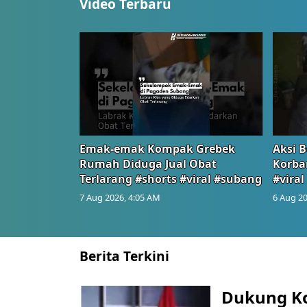
Video Terbaru
Emak-emak Kompak Grebek
Aksi B
Rumah Diduga Jual Obat
Korba
Terlarang #shorts #viral #subang
#viral
7 Aug 2026, 4:05 AM
6 Aug 20
Berita Terkini
Dukung K