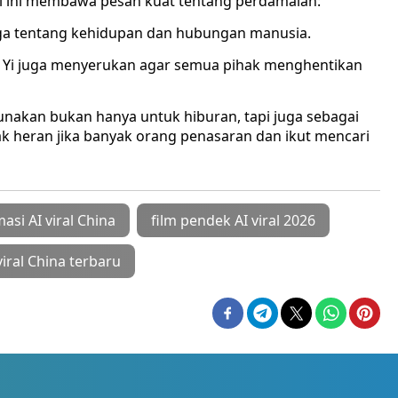
asi ini membawa pesan kuat tentang perdamaian:
uga tentang kehidupan dan hubungan manusia.
ang Yi juga menyerukan agar semua pihak menghentikan
igunakan bukan hanya untuk hiburan, tapi juga sebagai
 Tak heran jika banyak orang penasaran dan ikut mencari
masi AI viral China
film pendek AI viral 2026
viral China terbaru