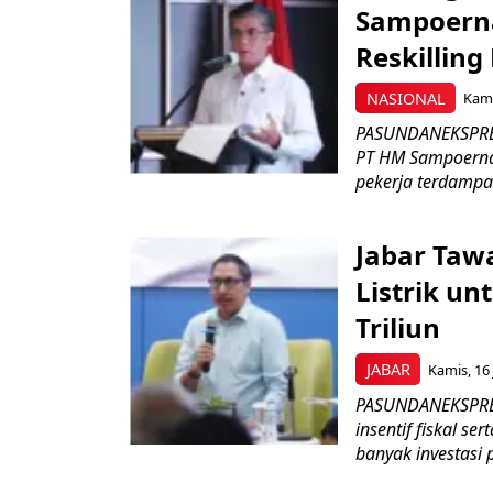
Sampoerna
Reskilling
NASIONAL
Kami
PASUNDANEKSPRES
PT HM Sampoerna
pekerja terdampa
Jabar Tawa
Listrik un
Triliun
JABAR
Kamis, 16 
PASUNDANEKSPRES
insentif fiskal s
banyak investasi 