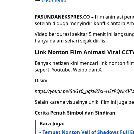
0 Komentar
PASUNDANEKSPRES.CO –
Film animasi pen
setelah diduga menyindir konflik antara Ame
Video berdurasi sekitar 5 menit ini langsung
hanya dalam sehari sejak dirilis.
Link Nonton Film Animasi Viral CCT
Banyak netizen kini mencari link nonton fil
seperti Youtube, Weibo dan X.
Disini
https://youtu.be/5dGY0_pgkv8?si=HSzPQNr4V
Selain karena visualnya unik, film ini juga
Cerita Penuh Simbol dan Sindiran
Baca Juga:
Tempat Nonton Veil of Shadows Full E