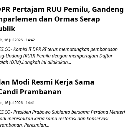
 DPR Pertajam RUU Pemilu, Gandeng
nparlemen dan Ormas Serap
ublik
s, 16 Jul 2026 - 14:42
.CO- Komisi II DPR RI terus mematangkan pembahasan
g-Undang (RUU) Pemilu dengan mempertajam Daftar
alah (DIM).Langkah ini dilakukan...
an Modi Resmi Kerja Sama
 Candi Prambanan
s, 16 Jul 2026 - 14:41
.CO- Presiden Prabowo Subianto bersama Perdana Menteri
odi meresmikan kerja sama restorasi dan konservasi
rambanan. Peresmian...