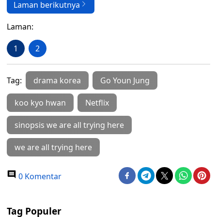
Laman berikutnya
Laman:
1
2
Tag:
drama korea
Go Youn Jung
koo kyo hwan
Netflix
sinopsis we are all trying here
we are all trying here
0 Komentar
Tag Populer