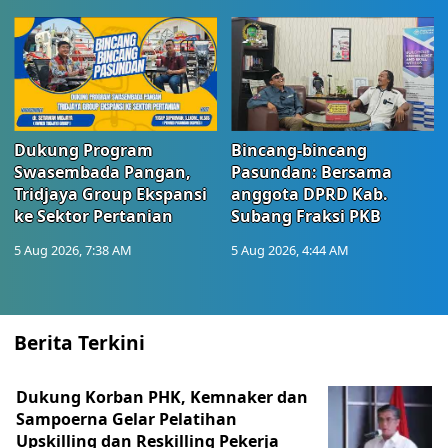
Dukung Program
Bincang-bincang
Swasembada Pangan,
Pasundan: Bersama
Tridjaya Group Ekspansi
anggota DPRD Kab.
ke Sektor Pertanian
Subang Fraksi PKB
5 Aug 2026, 7:38 AM
5 Aug 2026, 4:44 AM
Berita Terkini
Dukung Korban PHK, Kemnaker dan
Sampoerna Gelar Pelatihan
Upskilling dan Reskilling Pekerja