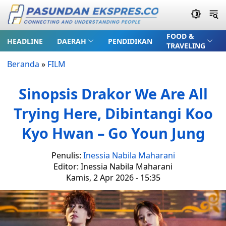
FOOD &
HEADLINE
DAERAH
PENDIDIKAN
TRAVELING
Beranda
»
FILM
Sinopsis Drakor We Are All
Trying Here, Dibintangi Koo
Kyo Hwan – Go Youn Jung
Penulis:
Inessia Nabila Maharani
Editor: Inessia Nabila Maharani
Kamis, 2 Apr 2026 - 15:35