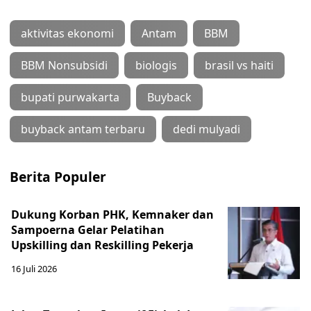
aktivitas ekonomi
Antam
BBM
BBM Nonsubsidi
biologis
brasil vs haiti
bupati purwakarta
Buyback
buyback antam terbaru
dedi mulyadi
Berita Populer
Dukung Korban PHK, Kemnaker dan
Sampoerna Gelar Pelatihan
Upskilling dan Reskilling Pekerja
16 Juli 2026