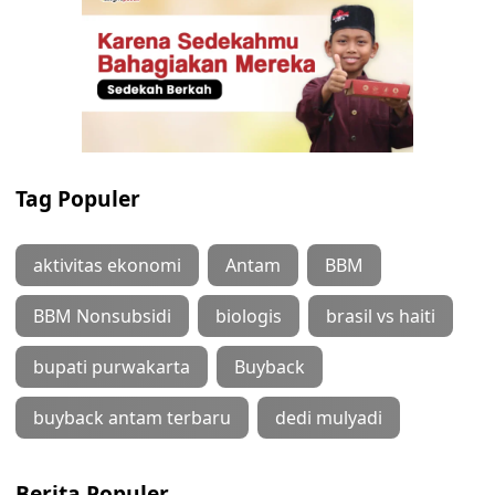
Tag Populer
aktivitas ekonomi
Antam
BBM
BBM Nonsubsidi
biologis
brasil vs haiti
bupati purwakarta
Buyback
buyback antam terbaru
dedi mulyadi
Berita Populer