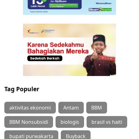
Tag Populer
aktivitas ekonomi
Antam
BBM
BBM Nonsubsidi
biologis
brasil vs haiti
bupati purwakarta
Buyback