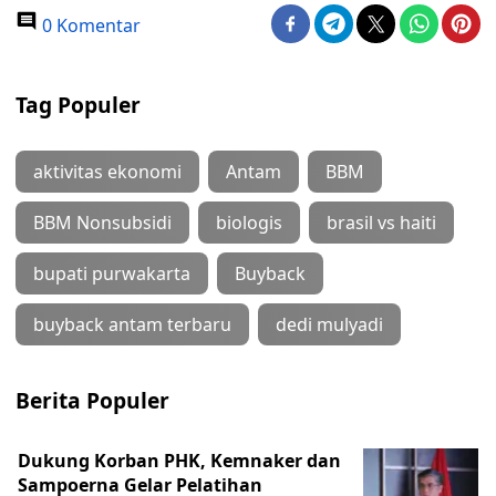
0 Komentar
Tag Populer
aktivitas ekonomi
Antam
BBM
BBM Nonsubsidi
biologis
brasil vs haiti
bupati purwakarta
Buyback
buyback antam terbaru
dedi mulyadi
Berita Populer
Dukung Korban PHK, Kemnaker dan
Sampoerna Gelar Pelatihan