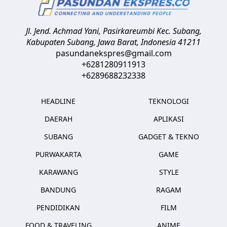
Jl. Jend. Achmad Yani, Pasirkareumbi
Kec. Subang,
Kabupaten Subang, Jawa Barat
,
Indonesia
41211
pasundanekspres@gmail.com
+6281280911913
+6289688232338
HEADLINE
TEKNOLOGI
DAERAH
APLIKASI
SUBANG
GADGET & TEKNO
PURWAKARTA
GAME
KARAWANG
STYLE
BANDUNG
RAGAM
PENDIDIKAN
FILM
FOOD & TRAVELING
ANIME