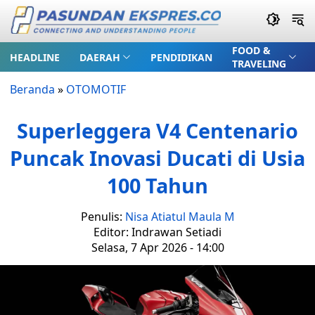
FOOD &
HEADLINE
DAERAH
PENDIDIKAN
TRAVELING
Beranda
»
OTOMOTIF
Superleggera V4 Centenario
Puncak Inovasi Ducati di Usia
100 Tahun
Penulis:
Nisa Atiatul Maula M
Editor: Indrawan Setiadi
Selasa, 7 Apr 2026 - 14:00