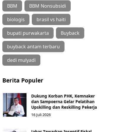
BBM
BBM Nonsubsidi
biologis
brasil vs haiti
bupati purwakarta
Buyback
buyback antam terbaru
dedi mulyadi
Berita Populer
Dukung Korban PHK, Kemnaker
dan Sampoerna Gelar Pelatihan
Upskilling dan Reskilling Pekerja
16 Juli 2026
Jabar Tawarkan Insentif Fiskal