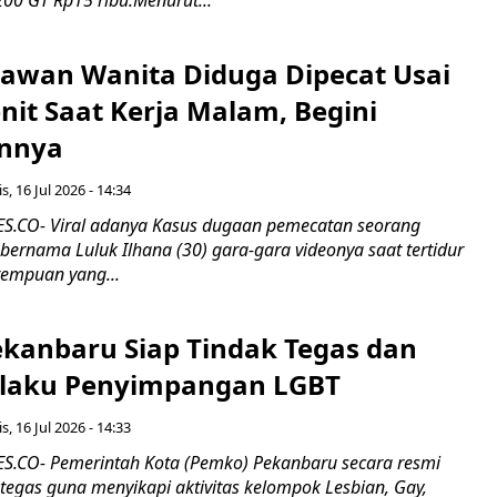
00 GT Rp15 ribu.Menurut...
ryawan Wanita Diduga Dipecat Usai
nit Saat Kerja Malam, Begini
nnya
s, 16 Jul 2026 - 14:34
.CO- Viral adanya Kasus dugaan pemecatan seorang
ernama Luluk Ilhana (30) gara-gara videonya saat tertidur
rempuan yang...
kanbaru Siap Tindak Tegas dan
laku Penyimpangan LGBT
s, 16 Jul 2026 - 14:33
.CO- Pemerintah Kota (Pemko) Pekanbaru secara resmi
tegas guna menyikapi aktivitas kelompok Lesbian, Gay,