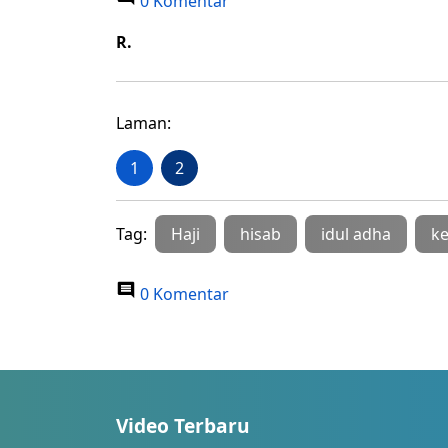
0 Komentar
R.
Laman:
1
2
Tag:
Haji
hisab
idul adha
k
0 Komentar
Video Terbaru