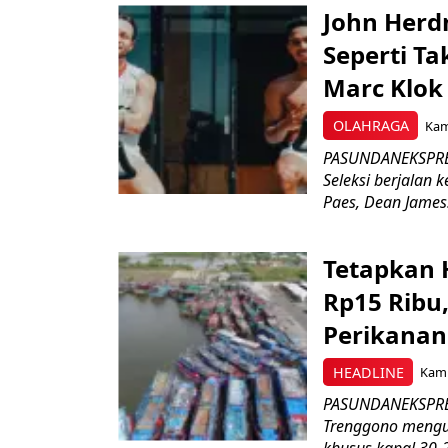
John Herd
Seperti Ta
Marc Klok 
OLAHRAGA
Kami
PASUNDANEKSPRES
Seleksi berjalan
Paes, Dean James.
Tetapkan 
Rp15 Ribu,
Perikanan
HEADLINE
Kami
PASUNDANEKSPRES
Trenggono meng