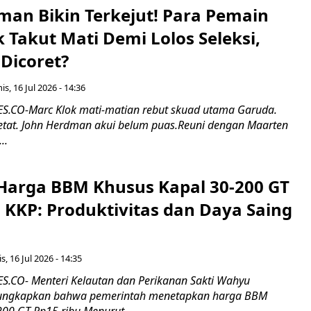
man Bikin Terkejut! Para Pemain
k Takut Mati Demi Lolos Seleksi,
Dicoret?
s, 16 Jul 2026 - 14:36
.CO-Marc Klok mati-matian rebut skuad utama Garuda.
 ketat. John Herdman akui belum puas.Reuni dengan Maarten
..
Harga BBM Khusus Kapal 30-200 GT
 KKP: Produktivitas dan Daya Saing
s, 16 Jul 2026 - 14:35
.CO- Menteri Kelautan dan Perikanan Sakti Wahyu
ungkapkan bahwa pemerintah menetapkan harga BBM