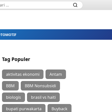
OTOMOTIF
Tag Populer
aktivitas ekonomi
Antam
BBM
BBM Nonsubsidi
biologis
brasil vs haiti
bupati purwakarta
Buyback