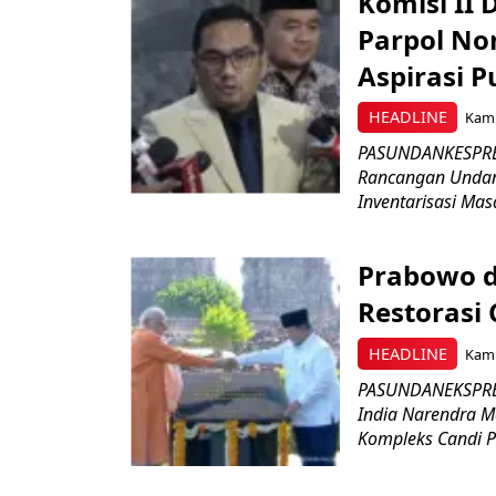
Komisi II
Parpol No
Aspirasi P
HEADLINE
Kami
PASUNDANKESPRES
Rancangan Undan
Inventarisasi Mas
Prabowo d
Restorasi
HEADLINE
Kami
PASUNDANEKSPRES
India Narendra M
Kompleks Candi P