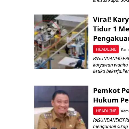
khusus kapal 30-2
Viral! Ka
Tidur 1 Me
Pengakua
HEADLINE
Kami
PASUNDANEKSPRES
karyawan wanita b
ketika bekerja.Pe
Pemkot Pe
Hukum Pe
HEADLINE
Kami
PASUNDANEKSPRES
mengambil sikap 