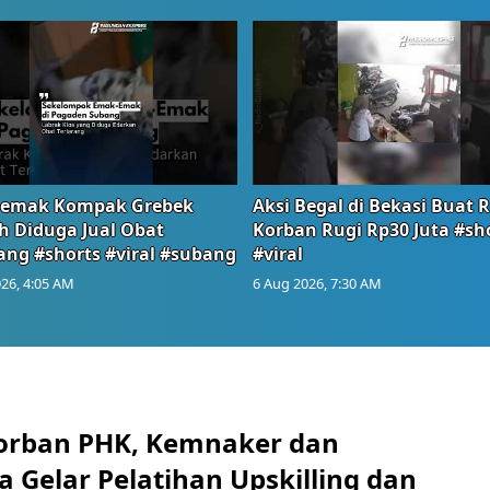
emak Kompak Grebek
Aksi Begal di Bekasi Buat 
 Diduga Jual Obat
Korban Rugi Rp30 Juta #sh
ang #shorts #viral #subang
#viral
26, 4:05 AM
6 Aug 2026, 7:30 AM
orban PHK, Kemnaker dan
 Gelar Pelatihan Upskilling dan