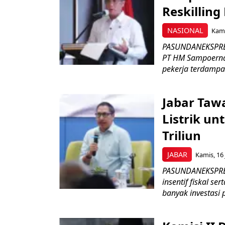
Reskilling
NASIONAL
Kami
PASUNDANEKSPRES
PT HM Sampoerna
pekerja terdampa
Jabar Tawa
Listrik un
Triliun
JABAR
Kamis, 16 
PASUNDANEKSPRES
insentif fiskal s
banyak investasi 