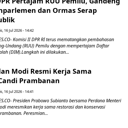
 DPR Pertajam RUU Pemilu, Gandeng
nparlemen dan Ormas Serap
ublik
s, 16 Jul 2026 - 14:42
.CO- Komisi II DPR RI terus mematangkan pembahasan
g-Undang (RUU) Pemilu dengan mempertajam Daftar
alah (DIM).Langkah ini dilakukan...
an Modi Resmi Kerja Sama
 Candi Prambanan
s, 16 Jul 2026 - 14:41
.CO- Presiden Prabowo Subianto bersama Perdana Menteri
odi meresmikan kerja sama restorasi dan konservasi
rambanan. Peresmian...