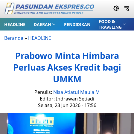
FOOD &
HEADLINE
DAERAH
PENDIDIKAN
TRAVELING
Beranda
»
HEADLINE
Prabowo Minta Himbara
Perluas Akses Kredit bagi
UMKM
Penulis:
Nisa Atiatul Maula M
Editor: Indrawan Setiadi
Selasa, 23 Jun 2026 - 17:56