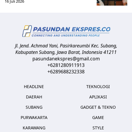
16 Juli 2026
Jl. Jend. Achmad Yani, Pasirkareumbi
Kec. Subang,
Kabupaten Subang, Jawa Barat
,
Indonesia
41211
pasundanekspres@gmail.com
+6281280911913
+6289688232338
HEADLINE
TEKNOLOGI
DAERAH
APLIKASI
SUBANG
GADGET & TEKNO
PURWAKARTA
GAME
KARAWANG
STYLE