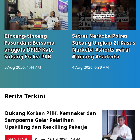
Bincang-bincang
Satres Narkoba Polres
Pasundan: Bersama
Subang Ungkap 21 Kasus
anggota DPRD Kab.
Narkoba #shorts #viral
Subang Fraksi PKB
#subang #narkoba
5 Aug 2026, 4:44 AM
4 Aug 2026, 6:39 AM
Berita Terkini
Dukung Korban PHK, Kemnaker dan
Sampoerna Gelar Pelatihan
Upskilling dan Reskilling Pekerja
NASIONAL
Kamis, 16 Jul 2026 - 14:44