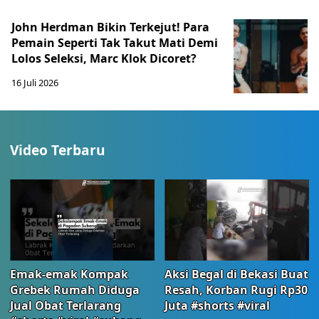
John Herdman Bikin Terkejut! Para
Pemain Seperti Tak Takut Mati Demi
Lolos Seleksi, Marc Klok Dicoret?
16 Juli 2026
Video Terbaru
Emak-emak Kompak
Aksi Begal di Bekasi Buat
Grebek Rumah Diduga
Resah, Korban Rugi Rp30
Jual Obat Terlarang
Juta #shorts #viral