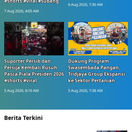
#shorts #viral #subang
6 Aug 2026, 7:30 AM
7 Aug 2026, 4:05 AM
Suporter Persib dan
Dukung Program
Persija Kembali Rusuh
Swasembada Pangan,
Pasca Piala Presiden 2026
Tridjaya Group Ekspansi
#shorts #viral
ke Sektor Pertanian
5 Aug 2026, 8:16 AM
5 Aug 2026, 7:38 AM
Berita Terkini