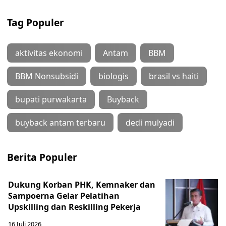
Tag Populer
aktivitas ekonomi
Antam
BBM
BBM Nonsubsidi
biologis
brasil vs haiti
bupati purwakarta
Buyback
buyback antam terbaru
dedi mulyadi
Berita Populer
Dukung Korban PHK, Kemnaker dan
Sampoerna Gelar Pelatihan
Upskilling dan Reskilling Pekerja
16 Juli 2026