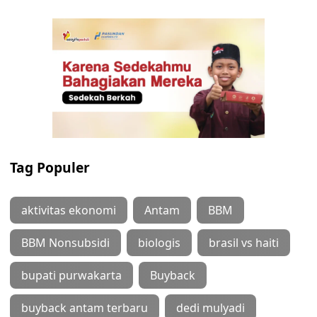
Tag Populer
aktivitas ekonomi
Antam
BBM
BBM Nonsubsidi
biologis
brasil vs haiti
bupati purwakarta
Buyback
buyback antam terbaru
dedi mulyadi