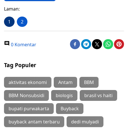
Laman:
1
2
0 Komentar
Tag Populer
aktivitas ekonomi
Antam
BBM
BBM Nonsubsidi
biologis
brasil vs haiti
bupati purwakarta
Buyback
buyback antam terbaru
dedi mulyadi