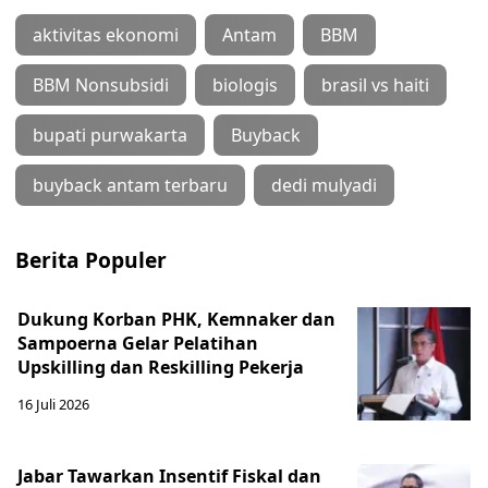
aktivitas ekonomi
Antam
BBM
BBM Nonsubsidi
biologis
brasil vs haiti
bupati purwakarta
Buyback
buyback antam terbaru
dedi mulyadi
Berita Populer
Dukung Korban PHK, Kemnaker dan
Sampoerna Gelar Pelatihan
Upskilling dan Reskilling Pekerja
16 Juli 2026
Jabar Tawarkan Insentif Fiskal dan