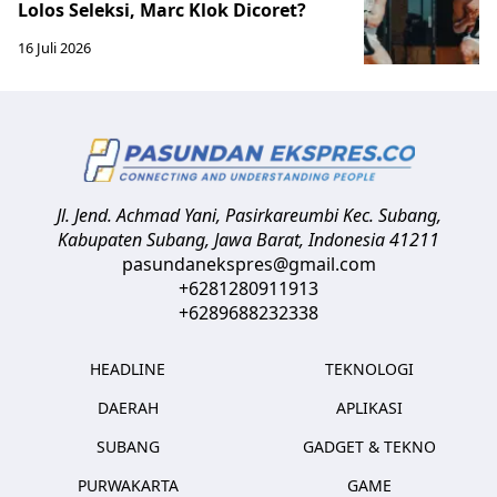
Lolos Seleksi, Marc Klok Dicoret?
16 Juli 2026
Jl. Jend. Achmad Yani, Pasirkareumbi
Kec. Subang,
Kabupaten Subang, Jawa Barat
,
Indonesia
41211
pasundanekspres@gmail.com
+6281280911913
+6289688232338
HEADLINE
TEKNOLOGI
DAERAH
APLIKASI
SUBANG
GADGET & TEKNO
PURWAKARTA
GAME