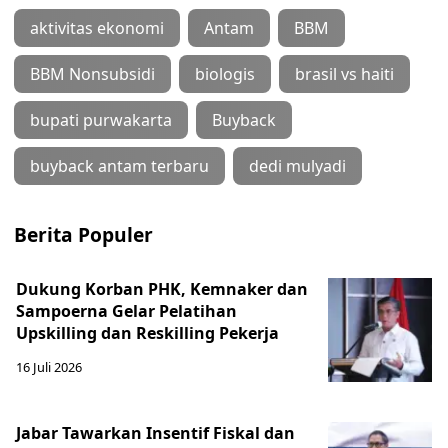
aktivitas ekonomi
Antam
BBM
BBM Nonsubsidi
biologis
brasil vs haiti
bupati purwakarta
Buyback
buyback antam terbaru
dedi mulyadi
Berita Populer
Dukung Korban PHK, Kemnaker dan
Sampoerna Gelar Pelatihan
Upskilling dan Reskilling Pekerja
16 Juli 2026
Jabar Tawarkan Insentif Fiskal dan