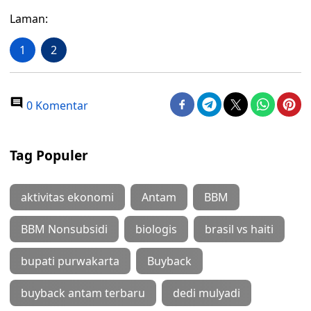
Laman:
1
2
0 Komentar
Tag Populer
aktivitas ekonomi
Antam
BBM
BBM Nonsubsidi
biologis
brasil vs haiti
bupati purwakarta
Buyback
buyback antam terbaru
dedi mulyadi