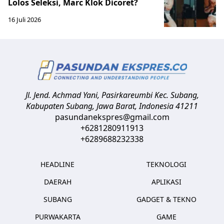
Lolos Seleksi, Marc Klok Dicoret?
16 Juli 2026
Jl. Jend. Achmad Yani, Pasirkareumbi
Kec. Subang,
Kabupaten Subang, Jawa Barat
,
Indonesia
41211
pasundanekspres@gmail.com
+6281280911913
+6289688232338
HEADLINE
TEKNOLOGI
DAERAH
APLIKASI
SUBANG
GADGET & TEKNO
PURWAKARTA
GAME