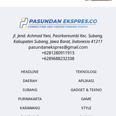
Jl. Jend. Achmad Yani, Pasirkareumbi
Kec. Subang,
Kabupaten Subang, Jawa Barat
,
Indonesia
41211
pasundanekspres@gmail.com
+6281280911913
+6289688232338
HEADLINE
TEKNOLOGI
DAERAH
APLIKASI
SUBANG
GADGET & TEKNO
PURWAKARTA
GAME
KARAWANG
STYLE