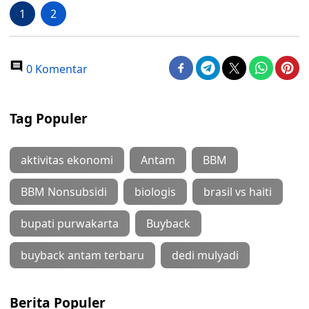
1
2
0 Komentar
Tag Populer
aktivitas ekonomi
Antam
BBM
BBM Nonsubsidi
biologis
brasil vs haiti
bupati purwakarta
Buyback
buyback antam terbaru
dedi mulyadi
Berita Populer