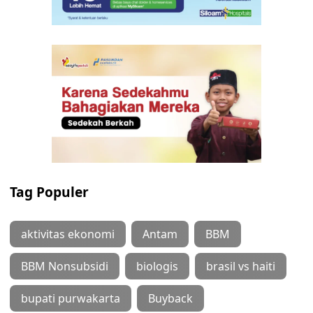
Tag Populer
aktivitas ekonomi
Antam
BBM
BBM Nonsubsidi
biologis
brasil vs haiti
bupati purwakarta
Buyback