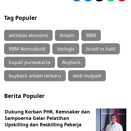
Tag Populer
aktivitas ekonomi
Antam
BBM
BBM Nonsubsidi
biologis
brasil vs haiti
bupati purwakarta
Buyback
buyback antam terbaru
dedi mulyadi
Berita Populer
Dukung Korban PHK, Kemnaker dan
Sampoerna Gelar Pelatihan
Upskilling dan Reskilling Pekerja