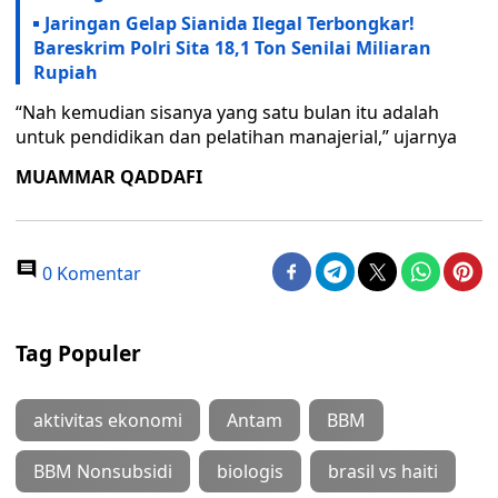
Jaringan Gelap Sianida Ilegal Terbongkar!
Bareskrim Polri Sita 18,1 Ton Senilai Miliaran
Rupiah
“Nah kemudian sisanya yang satu bulan itu adalah
untuk pendidikan dan pelatihan manajerial,” ujarnya
MUAMMAR QADDAFI
0 Komentar
Tag Populer
aktivitas ekonomi
Antam
BBM
BBM Nonsubsidi
biologis
brasil vs haiti