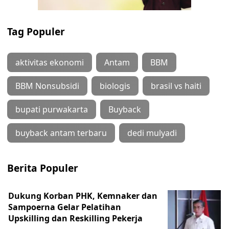
Tag Populer
aktivitas ekonomi
Antam
BBM
BBM Nonsubsidi
biologis
brasil vs haiti
bupati purwakarta
Buyback
buyback antam terbaru
dedi mulyadi
Berita Populer
Dukung Korban PHK, Kemnaker dan
Sampoerna Gelar Pelatihan
Upskilling dan Reskilling Pekerja