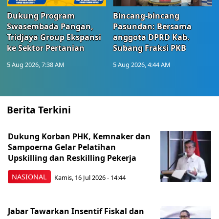
Dukung Program
Bincang-bincang
Swasembada Pangan,
Pasundan: Bersama
Tridjaya Group Ekspansi
anggota DPRD Kab.
ke Sektor Pertanian
Subang Fraksi PKB
5 Aug 2026, 7:38 AM
5 Aug 2026, 4:44 AM
Berita Terkini
Dukung Korban PHK, Kemnaker dan
Sampoerna Gelar Pelatihan
Upskilling dan Reskilling Pekerja
NASIONAL
Kamis, 16 Jul 2026 - 14:44
Jabar Tawarkan Insentif Fiskal dan