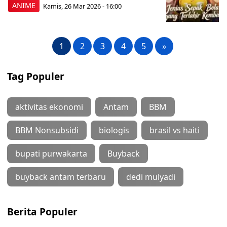
ANIME
Kamis, 26 Mar 2026 - 16:00
1
2
3
4
5
»
Tag Populer
aktivitas ekonomi
Antam
BBM
BBM Nonsubsidi
biologis
brasil vs haiti
bupati purwakarta
Buyback
buyback antam terbaru
dedi mulyadi
Berita Populer